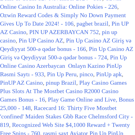
Online Casino In Australia: Online Pokies - 226
,
Ozwin Reward Codes & Simply No Down Payment
Gives Up To Date 2024! - 106
,
pagbet brazil
,
Pin UP
AZ Casino
,
PIN UP AZERBAYCAN 752
,
pin up
casino
,
Pin UP Casino AZ
,
Pin Up Casino AZ Giriş və
Qeydiyyat 500-ə qədər bonus - 166
,
Pin Up Casino AZ
Giriş və Qeydiyyat 500-ə qədər bonus - 724
,
Pin Up
Online Casino Azerbaycan ️ Onlayn Kazino PinUp
Rəsmi Saytı - 933
,
Pin Up Peru
,
pinco
,
PinUp apk
,
PinUP AZ Casino
,
pinup Brazil
,
Play Casino Games
Plus Slots At The Mostbet Casino R2000 Casino
Games Bonus - 16
,
Play Game Online and Live, Bonus
25,000 - 148
,
Racecard 16: Thirty Five Mostbet
'confined' Maiden Stakes Gbb Race Chelmsford City -
819
,
Recognized Web Site $4,1000 Reward + Twenty
Free Spins - 760
,
rəsmi sayt Aviator Pin Up PinUp