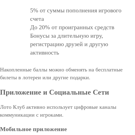
5% от суммы пополнения игрового
счета
До 20% от проигранных средств
Бонусы за длительную игру,
регистрацию друзей и другую
активность
Накопленные баллы можно обменять на бесплатные
билеты в лотереи или другие подарки.
Приложение и Социальные Сети
Лото Клуб активно использует цифровые каналы
коммуникации с игроками.
Мобильное приложение