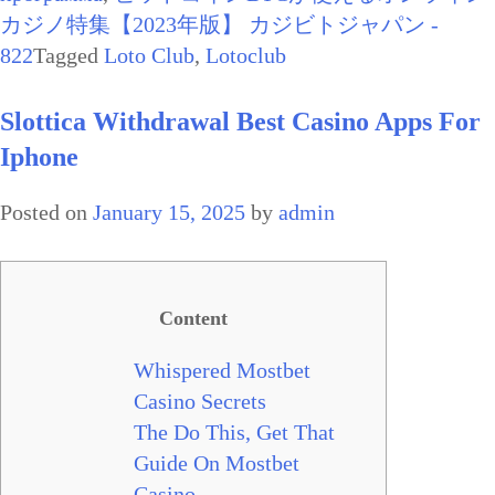
カジノ特集【2023年版】 カジビトジャパン -
822
Tagged
Loto Club
,
Lotoclub
Slottica Withdrawal Best Casino Apps For
Iphone
Posted on
January 15, 2025
by
admin
Content
Whispered Mostbet
Casino Secrets
The Do This, Get That
Guide On Mostbet
Casino