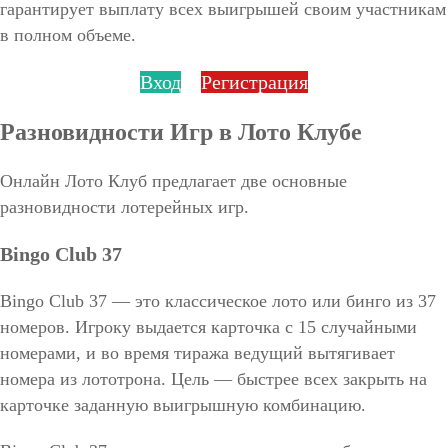
гарантирует выплату всех выигрышей своим участникам
в полном объеме.
Вход
Регистрация
Разновидности Игр в Лото Клубе
Онлайн Лото Клуб предлагает две основные
разновидности лотерейных игр.
Bingo Club 37
Bingo Club 37 — это классическое лото или бинго из 37
номеров. Игроку выдается карточка с 15 случайными
номерами, и во время тиража ведущий вытягивает
номера из лототрона. Цель — быстрее всех закрыть на
карточке заданную выигрышную комбинацию.