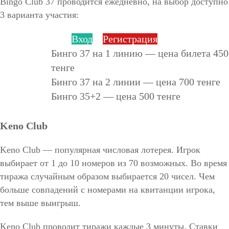
Bingo Club 37 проводится ежедневно, на выбор доступно
3 варианта участия:
Вход
Регистрация
Бинго 37 на 1 линию — цена билета 450
тенге
Бинго 37 на 2 линии — цена 700 тенге
Бинго 35+2 — цена 500 тенге
Keno Club
Keno Club — популярная числовая лотерея. Игрок
выбирает от 1 до 10 номеров из 70 возможных. Во время
тиража случайным образом выбирается 20 чисел. Чем
больше совпадений с номерами на квитанции игрока,
тем выше выигрыш.
Keno Club проводит тиражи каждые 3 минуты. Ставки