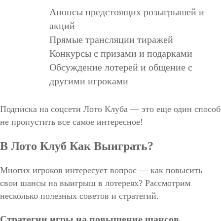
Анонсы предстоящих розыгрышей и
акций
Прямые трансляции тиражей
Конкурсы с призами и подарками
Обсуждение лотерей и общение с
другими игроками
Подписка на соцсети Лото Клуба — это еще один способ
не пропустить все самое интересное!
В Лото Клуб Как Выиграть?
Многих игроков интересует вопрос — как повысить
свои шансы на выигрыш в лотереях? Рассмотрим
несколько полезных советов и стратегий.
Стратегии игры на повышение шансов