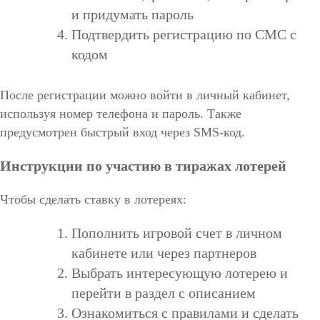
и придумать пароль
Подтвердить регистрацию по СМС с
кодом
После регистрации можно войти в личный кабинет,
используя номер телефона и пароль. Также
предусмотрен быстрый вход через SMS-код.
Инструкции по участию в тиражах лотерей
Чтобы сделать ставку в лотереях:
Пополнить игровой счет в личном
кабинете или через партнеров
Выбрать интересующую лотерею и
перейти в раздел с описанием
Ознакомиться с правилами и сделать