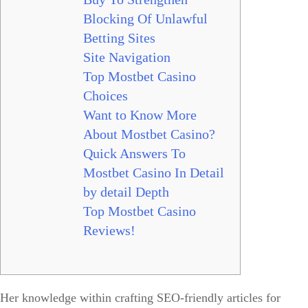
Blocking Of Unlawful
Betting Sites
Site Navigation
Top Mostbet Casino
Choices
Want to Know More
About Mostbet Casino?
Quick Answers To
Mostbet Casino In Detail
by detail Depth
Top Mostbet Casino
Reviews!
Her knowledge within crafting SEO-friendly articles for