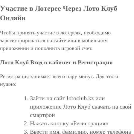
Участие в Лотерее Через Лото Клуб
Онлайн
Чтобы принять участие в лотереях, необходимо
зарегистрироваться на сайте или в мобильном
приложении и пополнить игровой счет.
Лото Клуб Вход в кабинет и Регистрация
Регистрация занимает всего пару минут. Для этого
нужно:
Зайти на сайт lotoclub.kz или
приложение Лото Клуб скачать на свой
смартфон
Нажать кнопку «Регистрация»
Ввести имя, фамилию, номер телефона