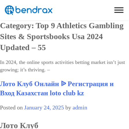
Skip
Category:
Top 9 Athletics Gambling
Bendrax
to
Sites & Sportsbooks Usa 2024
content
Updated – 55
In 2024, the online sports activities betting market isn’t just
growing; it’s thriving. –
Лото Клуб Онлайн ᐉ Регистрация и
Вход Казахстан loto club kz
Posted on
January 24, 2025
by
admin
Лото Клуб