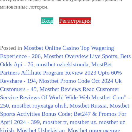
мгновенные лотереи.
Вход
Регистрация
Posted in
Mostbet Online Casino Top Wagering
Experience - 206
,
Mostbet Overview Live Sports, Bets
Odds Api - 76
,
mostbet ozbekistonda
,
MostBet
Partners Affiliate Program Review 2023 Upto 60%
Revshare - 194
,
Mostbet Promo Code Oct 2024 Uk
Customers - 45
,
Mostbet Reviews Read Customer
Service Reviews Of World Wide Web Mostbet Com" -
250
,
mostbet royxatga olish
,
Mostbet Russia
,
Mostbet
Sports Activities Bonus Code: Bet247 & Promos For
April 2024 - 399
,
mostbet tr
,
mostbet uz
,
mostbet uz
kirish
,
Mostbet Uzbekistan
,
Mostbet приложение