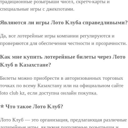
традиционные розыгрыши чисел, скретч-карты и
специальные игры с джекпотами.
Являются ли игры Лото Клуба справедливыми?
Да, все лотерейные игры компании регулируются и
проверяются для обеспечения честности и прозрачности.
Как мне купить лотерейные билеты через Лото
Клуб в Казахстане?
Билеты можно приобрести в авторизованных торговых
точках по всему Казахстану или на официальном сайте
loto club kz, если доступна онлайн покупка.
⭐️ Что такое Лото Клуб?
Лото Клуб — это организация, предлагающая различные
лотерейные игры, включая популярные розыгрыши и