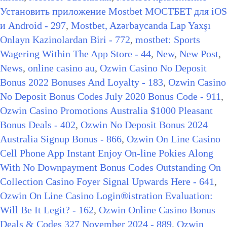
Установить приложение Mostbet МОСТБЕТ для iOS
и Android - 297
,
Mostbet, Azərbaycanda Lap Yaxşı
Onlayn Kazinolardan Biri - 772
,
‎mostbet: Sports
Wagering Within The App Store - 44
,
New
,
New Post
,
News
,
online casino au
,
Ozwin Casino No Deposit
Bonus 2022 Bonuses And Loyalty - 183
,
Ozwin Casino
No Deposit Bonus Codes July 2020 Bonus Code - 911
,
Ozwin Casino Promotions Australia $1000 Pleasant
Bonus Deals - 402
,
Ozwin No Deposit Bonus 2024
Australia Signup Bonus - 866
,
Ozwin On Line Casino
Cell Phone App Instant Enjoy On-line Pokies Along
With No Downpayment Bonus Codes Outstanding On
Collection Casino Foyer Signal Upwards Here - 641
,
Ozwin On Line Casino Login®istration Evaluation:
Will Be It Legit? - 162
,
Ozwin Online Casino Bonus
Deals & Codes 327 November 2024 - 889
,
Ozwin