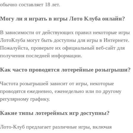
обычно составляет 18 лет.
Могу ли я играть в игры Лото Клуба онлайн?
В зависимости от действующих правил некоторые игры
ЛотоКлуба могут быть доступны для игры в Интернете.
Пожалуйста, проверьте их официальный веб-сайт для
получения последней информации.
Как часто проводятся лотерейные розыгрыши?
Частота розыгрышей зависит от игры, некоторые
проводятся ежедневно, еженедельно или по другому
регулярному графику.
Какие типы лотерейных игр доступны?
Лото-Клуб предлагает различные игры, включая