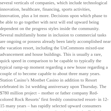
several verticals of companies, which include technological
innovation, healthcare, financing, sports activities,
innovation, plus a lot more. Decisions upon which phase to
be able to go together with next will end upward being
dependent on the progress styles inside the community.
Several multifamily home in inclusion to commercial tasks
are ongoing or possess already been lately accomplished near
the vacation resort, including the UnCommons mixed-use
advancement and house buildings. This is usually a rare,
quick speed in comparison to be capable to typically the
typical ramp-up moment regarding a new house regarding a
couple of to become capable to about three many years.
Station Casino’s Mostbet Casino in addition to Resort
celebrated its 1st wedding anniversary upon Thursday. The
$780 million project – mother or father company Red-
colored Rock Resorts’ first freshly constructed resort- in 12-
15 many years – has rapidly selected upward consumers