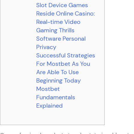
Slot Device Games
Reside Online Casino:
Real-time Video
Gaming Thrills
Software Personal
Privacy
Successful Strategies
For Mostbet As You
Are Able To Use
Beginning Today
Mostbet
Fundamentals
Explained