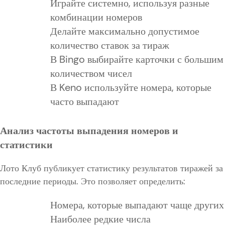
Играйте системно, используя разные
комбинации номеров
Делайте максимально допустимое
количество ставок за тираж
В Bingo выбирайте карточки с большим
количеством чисел
В Keno используйте номера, которые
часто выпадают
Анализ частоты выпадения номеров и
статистики
Лото Клуб публикует статистику результатов тиражей за
последние периоды. Это позволяет определить:
Номера, которые выпадают чаще других
Наиболее редкие числа