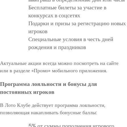
Бесплатные билеты за участие в
конкурсах в соцсетях
Подарки и призы за регистрацию новых
игроков
Специальные условия в честь дней
рождения и праздников
Актуальные акции всегда можно посмотреть на сайте
или в разделе «Промо» мобильного приложения.
Программа лояльности и бонусы для
постоянных игроков
В Лото Клубе действует программа лояльности,
позволяющая накапливать бонусные баллы:
5% от суммы пополнения игрового