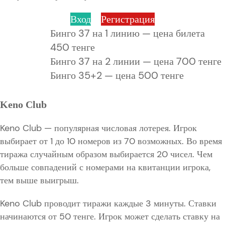
Вход
Регистрация
Бинго 37 на 1 линию — цена билета
450 тенге
Бинго 37 на 2 линии — цена 700 тенге
Бинго 35+2 — цена 500 тенге
Keno Club
Keno Club — популярная числовая лотерея. Игрок
выбирает от 1 до 10 номеров из 70 возможных. Во время
тиража случайным образом выбирается 20 чисел. Чем
больше совпадений с номерами на квитанции игрока,
тем выше выигрыш.
Keno Club проводит тиражи каждые 3 минуты. Ставки
начинаются от 50 тенге. Игрок может сделать ставку на