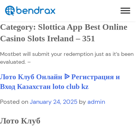
Skip
Category:
Slottica App Best Online
Bendrax
to
Casino Slots Ireland – 351
content
Mostbet will submit your redemption just as it’s been
evaluated. –
Лото Клуб Онлайн ᐉ Регистрация и
Вход Казахстан loto club kz
Posted on
January 24, 2025
by
admin
Лото Клуб