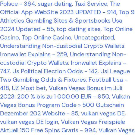
Polsce - 364
,
sugar dating
,
Taxi Service
,
The
Official App WebSite 2023 UPDATED - 914
,
Top 9
Athletics Gambling Sites & Sportsbooks Usa
2024 Updated - 55
,
top dating sites
,
Top Online
Casino
,
Top Online Casino
,
Uncategorized
,
Understanding Non-custodial Crypto Wallets:
Ironwallet Explains - 259
,
Understanding Non-
custodial Crypto Wallets: Ironwallet Explains -
747
,
Us Political Election Odds - 142
,
Usl League
Two Gambling Odds & Fixtures, Football Usa -
418
,
UZ Most bet
,
Vulkan Vegas Bonus im Juli
2023: 200 % bis zu 1 000,00 EUR - 950
,
Vulkan
Vegas Bonus Program Code » 500 Gutschein
Dezember 202 Website - 85
,
vulkan vegas DE
,
vulkan vegas DE login
,
Vulkan Vegas Freispiele
Aktuell 150 Free Spins Gratis - 994
,
Vulkan Vegas