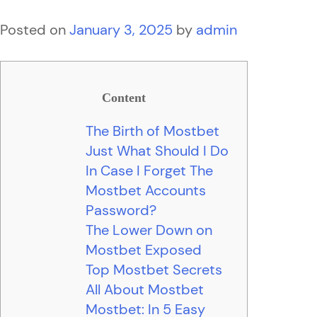
Posted on
January 3, 2025
by
admin
Content
The Birth of Mostbet
Just What Should I Do
In Case I Forget The
Mostbet Accounts
Password?
The Lower Down on
Mostbet Exposed
Top Mostbet Secrets
All About Mostbet
Mostbet: In 5 Easy