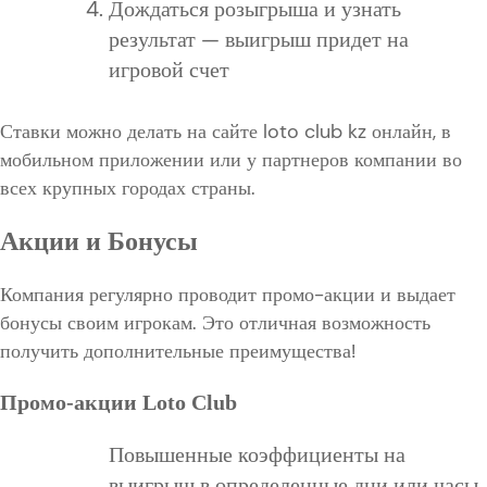
Дождаться розыгрыша и узнать
результат — выигрыш придет на
игровой счет
Ставки можно делать на сайте loto club kz онлайн, в
мобильном приложении или у партнеров компании во
всех крупных городах страны.
Акции и Бонусы
Компания регулярно проводит промо-акции и выдает
бонусы своим игрокам. Это отличная возможность
получить дополнительные преимущества!
Промо-акции Loto Club
Повышенные коэффициенты на
выигрыш в определенные дни или часы