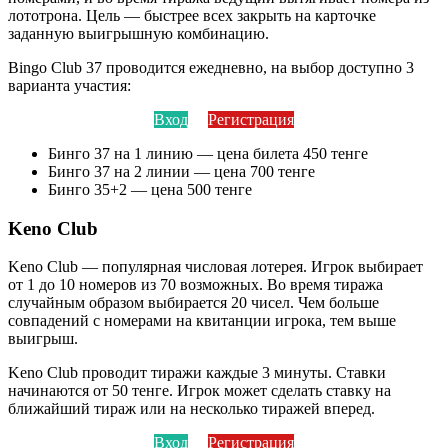
лототрона. Цель — быстрее всех закрыть на карточке
заданную выигрышную комбинацию.
Bingo Club 37 проводится ежедневно, на выбор доступно 3
варианта участия:
Вход
Регистрация
Бинго 37 на 1 линию — цена билета 450 тенге
Бинго 37 на 2 линии — цена 700 тенге
Бинго 35+2 — цена 500 тенге
Keno Club
Keno Club — популярная числовая лотерея. Игрок выбирает
от 1 до 10 номеров из 70 возможных. Во время тиража
случайным образом выбирается 20 чисел. Чем больше
совпадений с номерами на квитанции игрока, тем выше
выигрыш.
Keno Club проводит тиражи каждые 3 минуты. Ставки
начинаются от 50 тенге. Игрок может сделать ставку на
ближайший тираж или на несколько тиражей вперед.
Вход
Регистрация