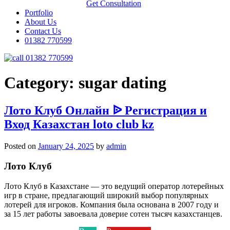
Get Consultation
Portfolio
About Us
Contact Us
01382 770599
01382 770599
Category:
sugar dating
Лото Клуб Онлайн ᐉ Регистрация и
Вход Казахстан loto club kz
Posted on
January 24, 2025
by
admin
Лото Клуб
Лото Клуб в Казахстане — это ведущий оператор лотерейных
игр в стране, предлагающий широкий выбор популярных
лотерей для игроков. Компания была основана в 2007 году и
за 15 лет работы завоевала доверие сотен тысяч казахстанцев.