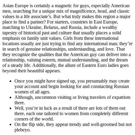
Asian Europe is certainly a magnetic for guys, especially American
men, searching for a unique mix of magnificence, head, and classic
values in a life associate’s. But what truly makes this region a major
place to find a partner? For starters, countries in East Europe,
matching to Ukraine, Belarus, and Russia, include a wealthy
tapestry of historical past and culture that usually places a solid
emphasis on family unit values. Girls from these international
locations usually are just trying to find any international man; they’re
in search of genuine relationships, understanding, and love. That
they recognize the qualities that the American guy can deliver into a
relationship, valuing esteem, mutual understanding, and the dream
of a steady life. Additionally, the allure of Eastern Euro ladies goes
beyond their beautiful appears.
Once you might have signed up, you presumably may create
your account and begin looking for and conntacting Russian
women of all ages.
Although, uncommon visiting or living travelers of expatriots
there.
Well, you’re in luck as a result of there are lots of them out
there, each one tailored to women from completely different
corners of the world.
On the flip side, they appear trendy and well-groomed but not
plebeyo.