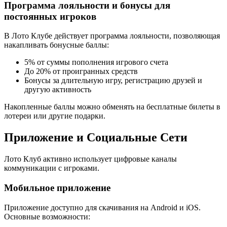
Программа лояльности и бонусы для
постоянных игроков
В Лото Клубе действует программа лояльности, позволяющая
накапливать бонусные баллы:
5% от суммы пополнения игрового счета
До 20% от проигранных средств
Бонусы за длительную игру, регистрацию друзей и
другую активность
Накопленные баллы можно обменять на бесплатные билеты в
лотереи или другие подарки.
Приложение и Социальные Сети
Лото Клуб активно использует цифровые каналы
коммуникации с игроками.
Мобильное приложение
Приложение доступно для скачивания на Android и iOS.
Основные возможности: