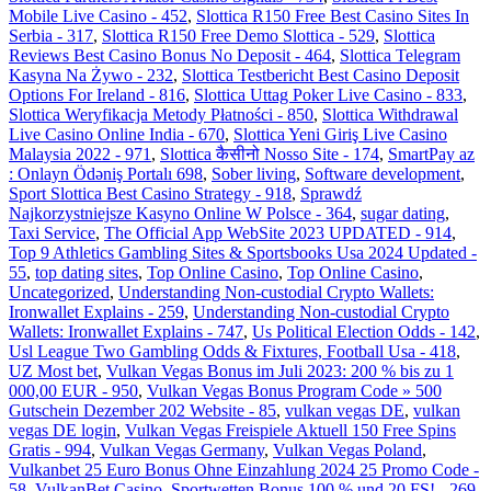
Mobile Live Casino - 452
,
Slottica R150 Free Best Casino Sites In
Serbia - 317
,
Slottica R150 Free Demo Slottica - 529
,
Slottica
Reviews Best Casino Bonus No Deposit - 464
,
Slottica Telegram
Kasyna Na Żywo - 232
,
Slottica Testbericht Best Casino Deposit
Options For Ireland - 816
,
Slottica Uttag Poker Live Casino - 833
,
Slottica Weryfikacja Metody Płatności - 850
,
Slottica Withdrawal
Live Casino Online India - 670
,
Slottica Yeni Giriş Live Casino
Malaysia 2022 - 971
,
Slottica कैसीनो Nosso Site - 174
,
SmartPay az
: Onlayn Ödəniş Portalı 698
,
Sober living
,
Software development
,
Sport Slottica Best Casino Strategy - 918
,
Sprawdź
Najkorzystniejsze Kasyno Online W Polsce - 364
,
sugar dating
,
Taxi Service
,
The Official App WebSite 2023 UPDATED - 914
,
Top 9 Athletics Gambling Sites & Sportsbooks Usa 2024 Updated -
55
,
top dating sites
,
Top Online Casino
,
Top Online Casino
,
Uncategorized
,
Understanding Non-custodial Crypto Wallets:
Ironwallet Explains - 259
,
Understanding Non-custodial Crypto
Wallets: Ironwallet Explains - 747
,
Us Political Election Odds - 142
,
Usl League Two Gambling Odds & Fixtures, Football Usa - 418
,
UZ Most bet
,
Vulkan Vegas Bonus im Juli 2023: 200 % bis zu 1
000,00 EUR - 950
,
Vulkan Vegas Bonus Program Code » 500
Gutschein Dezember 202 Website - 85
,
vulkan vegas DE
,
vulkan
vegas DE login
,
Vulkan Vegas Freispiele Aktuell 150 Free Spins
Gratis - 994
,
Vulkan Vegas Germany
,
Vulkan Vegas Poland
,
Vulkanbet 25 Euro Bonus Ohne Einzahlung 2024 25 Promo Code -
58
,
VulkanBet Casino, Sportwetten Bonus 100 % und 20 FS! - 269
,