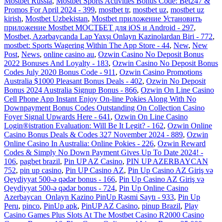
Mostbet Russia
,
Mostbet Sports Activities Bonus Code: Bet247 &
Promos For April 2024 - 399
,
mostbet tr
,
mostbet uz
,
mostbet uz
kirish
,
Mostbet Uzbekistan
,
Mostbet приложение Установить
приложение Mostbet МОСТБЕТ для iOS и Android - 297
,
Mostbet, Azərbaycanda Lap Yaxşı Onlayn Kazinolardan Biri - 772
,
‎mostbet: Sports Wagering Within The App Store - 44
,
New
,
New
Post
,
News
,
online casino au
,
Ozwin Casino No Deposit Bonus
2022 Bonuses And Loyalty - 183
,
Ozwin Casino No Deposit Bonus
Codes July 2020 Bonus Code - 911
,
Ozwin Casino Promotions
Australia $1000 Pleasant Bonus Deals - 402
,
Ozwin No Deposit
Bonus 2024 Australia Signup Bonus - 866
,
Ozwin On Line Casino
Cell Phone App Instant Enjoy On-line Pokies Along With No
Downpayment Bonus Codes Outstanding On Collection Casino
Foyer Signal Upwards Here - 641
,
Ozwin On Line Casino
Login®istration Evaluation: Will Be It Legit? - 162
,
Ozwin Online
Casino Bonus Deals & Codes 327 November 2024 - 889
,
Ozwin
Online Casino In Australia: Online Pokies - 226
,
Ozwin Reward
Codes & Simply No Down Payment Gives Up To Date 2024! -
106
,
pagbet brazil
,
Pin UP AZ Casino
,
PIN UP AZERBAYCAN
752
,
pin up casino
,
Pin UP Casino AZ
,
Pin Up Casino AZ Giriş və
Qeydiyyat 500-ə qədər bonus - 166
,
Pin Up Casino AZ Giriş və
Qeydiyyat 500-ə qədər bonus - 724
,
Pin Up Online Casino
Azerbaycan ️ Onlayn Kazino PinUp Rəsmi Saytı - 933
,
Pin Up
Peru
,
pinco
,
PinUp apk
,
PinUP AZ Casino
,
pinup Brazil
,
Play
Casino Games Plus Slots At The Mostbet Casino R2000 Casino