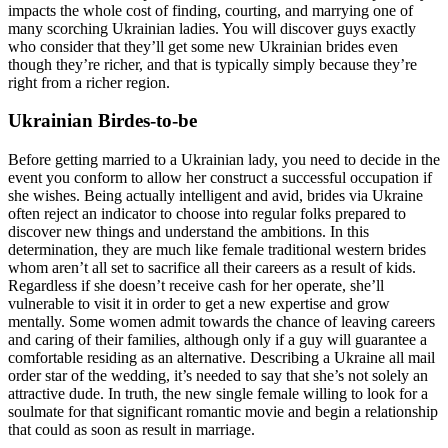
impacts the whole cost of finding, courting, and marrying one of
many scorching Ukrainian ladies. You will discover guys exactly
who consider that they’ll get some new Ukrainian brides even
though they’re richer, and that is typically simply because they’re
right from a richer region.
Ukrainian Birdes-to-be
Before getting married to a Ukrainian lady, you need to decide in the
event you conform to allow her construct a successful occupation if
she wishes. Being actually intelligent and avid, brides via Ukraine
often reject an indicator to choose into regular folks prepared to
discover new things and understand the ambitions. In this
determination, they are much like female traditional western brides
whom aren’t all set to sacrifice all their careers as a result of kids.
Regardless if she doesn’t receive cash for her operate, she’ll
vulnerable to visit it in order to get a new expertise and grow
mentally. Some women admit towards the chance of leaving careers
and caring of their families, although only if a guy will guarantee a
comfortable residing as an alternative. Describing a Ukraine all mail
order star of the wedding, it’s needed to say that she’s not solely an
attractive dude. In truth, the new single female willing to look for a
soulmate for that significant romantic movie and begin a relationship
that could as soon as result in marriage.