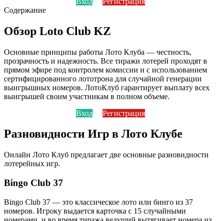
Вход
Регистрация
Содержание
Обзор Loto Club KZ
Основные принципы работы Лото Клуба — честность,
прозрачность и надежность. Все тиражи лотерей проходят в
прямом эфире под контролем комиссии и с использованием
сертифицированного лототрона для случайной генерации
выигрышных номеров. ЛотоКлуб гарантирует выплату всех
выигрышей своим участникам в полном объеме.
Вход
Регистрация
Разновидности Игр в Лото Клубе
Онлайн Лото Клуб предлагает две основные разновидности
лотерейных игр.
Bingo Club 37
Bingo Club 37 — это классическое лото или бинго из 37
номеров. Игроку выдается карточка с 15 случайными
номерами, и во время тиража ведущий вытягивает номера из