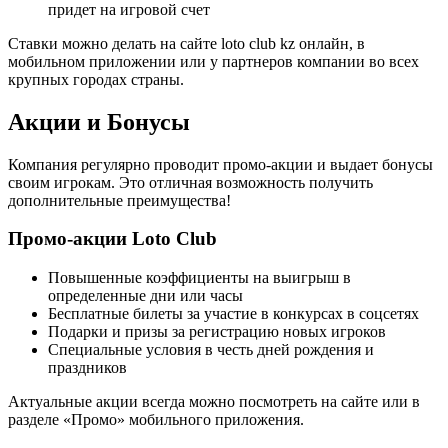
придет на игровой счет
Ставки можно делать на сайте loto club kz онлайн, в
мобильном приложении или у партнеров компании во всех
крупных городах страны.
Акции и Бонусы
Компания регулярно проводит промо-акции и выдает бонусы
своим игрокам. Это отличная возможность получить
дополнительные преимущества!
Промо-акции Loto Club
Повышенные коэффициенты на выигрыш в
определенные дни или часы
Бесплатные билеты за участие в конкурсах в соцсетях
Подарки и призы за регистрацию новых игроков
Специальные условия в честь дней рождения и
праздников
Актуальные акции всегда можно посмотреть на сайте или в
разделе «Промо» мобильного приложения.