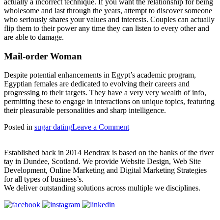
actually a incorrect technique. If you want the relationship for being
wholesome and last through the years, attempt to discover someone
who seriously shares your values and interests. Couples can actually
flip them to their power any time they can listen to every other and
are able to damage.
Mail-order Woman
Despite potential enhancements in Egypt’s academic program,
Egyptian females are dedicated to evolving their careers and
progressing to their targets. They have a very very wealth of info,
permitting these to engage in interactions on unique topics, featuring
their pleasurable personalities and sharp intelligence.
on
Posted in
sugar dating
Leave a Comment
Ukrainian
Brides:
Established back in 2014 Bendrax is based on the banks of the river
Steps
tay in Dundee, Scotland. We provide Website Design, Web Site
To
Development, Online Marketing and Digital Marketing Strategies
Find
for all types of business’s.
A
We deliver outstanding solutions across multiple we disciplines.
Ukrainian
Wife
Over
the