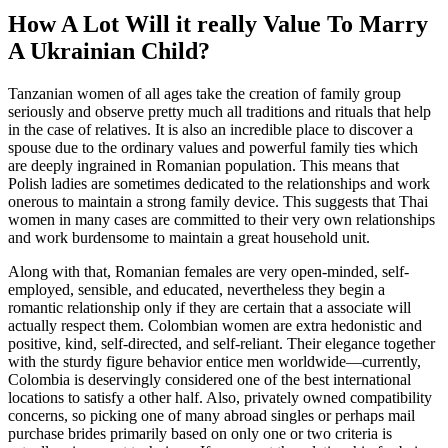
How A Lot Will it really Value To Marry
A Ukrainian Child?
Tanzanian women of all ages take the creation of family group
seriously and observe pretty much all traditions and rituals that help
in the case of relatives. It is also an incredible place to discover a
spouse due to the ordinary values and powerful family ties which
are deeply ingrained in Romanian population. This means that
Polish ladies are sometimes dedicated to the relationships and work
onerous to maintain a strong family device. This suggests that Thai
women in many cases are committed to their very own relationships
and work burdensome to maintain a great household unit.
Along with that, Romanian females are very open-minded, self-
employed, sensible, and educated, nevertheless they begin a
romantic relationship only if they are certain that a associate will
actually respect them. Colombian women are extra hedonistic and
positive, kind, self-directed, and self-reliant. Their elegance together
with the sturdy figure behavior entice men worldwide—currently,
Colombia is deservingly considered one of the best international
locations to satisfy a other half. Also, privately owned compatibility
concerns, so picking one of many abroad singles or perhaps mail
purchase brides primarily based on only one or two criteria is