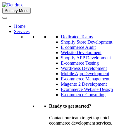
Skip
to
Primary Menu
Bendrax
content
Home
Services
Dedicated Teams
Shopify Store Development
E-commerce Audit
Website Development
Shopify APP Development
E-commerce Testing
WordPress Development
Mobile App Development
E-commerce Management
Magento 2 Development
Ecommerce Website Design
E-commerce Consulting
Ready to get started?
Contact our team to get top notch
ecommerce development services.