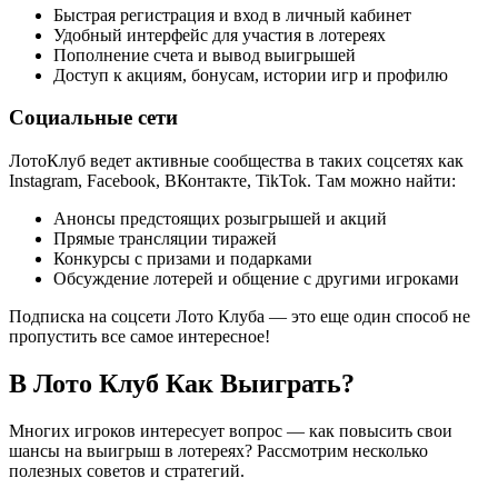
Быстрая регистрация и вход в личный кабинет
Удобный интерфейс для участия в лотереях
Пополнение счета и вывод выигрышей
Доступ к акциям, бонусам, истории игр и профилю
Социальные сети
ЛотоКлуб ведет активные сообщества в таких соцсетях как
Instagram, Facebook, ВКонтакте, TikTok. Там можно найти:
Анонсы предстоящих розыгрышей и акций
Прямые трансляции тиражей
Конкурсы с призами и подарками
Обсуждение лотерей и общение с другими игроками
Подписка на соцсети Лото Клуба — это еще один способ не
пропустить все самое интересное!
В Лото Клуб Как Выиграть?
Многих игроков интересует вопрос — как повысить свои
шансы на выигрыш в лотереях? Рассмотрим несколько
полезных советов и стратегий.