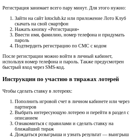
Регистрация занимает всего пару минут. Для этого нужно:
Зайти на сайт lotoclub.kz или приложение Лото Клуб
скачать на свой смартфон
Нажать кнопку «Регистрация»
Ввести имя, фамилию, номер телефона и придумать
пароль
Подтвердить регистрацию по СМС с кодом
После регистрации можно войти в личный кабинет,
используя номер телефона и пароль. Также предусмотрен
быстрый вход через SMS-код.
Инструкции по участию в тиражах лотерей
Чтобы сделать ставку в лотереях:
Пополнить игровой счет в личном кабинете или через
партнеров
Выбрать интересующую лотерею и перейти в раздел с
описанием
Ознакомиться с правилами и сделать ставку на
ближайший тираж
Дождаться розыгрыша и узнать результат — выигрыш