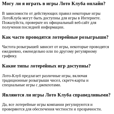
Могу ли я играть в игры Лото Клуба онлайн?
В зависимости от действующих правил некоторые игры
ЛотоКлуба могут быть доступны для игры в Интернете.
Пожалуйста, проверьте их официальный веб-сайт для
получения последней информации.
Как часто проводятся лотерейные розыгрыши?
Частота розыгрышей зависит от игры, некоторые проводятся
ежедневно, еженедельно или по другому регулярному
графику.
Какие типы лотерейных игр доступны?
Лото-Клуб предлагает различные игры, включая
традиционные розыгрыши чисел, скретч-карты и
специальные игры с джекпотами.
Являются ли игры Лото Клуба справедливыми?
Да, все лотерейные игры компании регулируются и
проверяются для обеспечения честности и прозрачности.