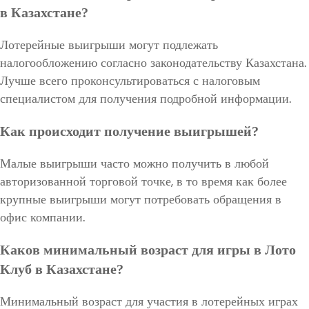
в Казахстане?
Лотерейные выигрыши могут подлежать
налогообложению согласно законодательству Казахстана.
Лучше всего проконсультироваться с налоговым
специалистом для получения подробной информации.
Как происходит получение выигрышей?
Малые выигрыши часто можно получить в любой
авторизованной торговой точке, в то время как более
крупные выигрыши могут потребовать обращения в
офис компании.
Каков минимальный возраст для игры в Лото
Клуб в Казахстане?
Минимальный возраст для участия в лотерейных играх