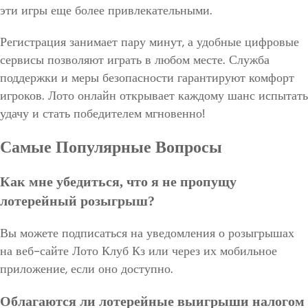
эти игры еще более привлекательными.
Регистрация занимает пару минут, а удобные цифровые
сервисы позволяют играть в любом месте. Служба
поддержки и меры безопасности гарантируют комфорт
игроков. Лото онлайн открывает каждому шанс испытать
удачу и стать победителем мгновенно!
Самые Популярные Вопросы
Как мне убедиться, что я не пропущу
лотерейный розыгрыш?
Вы можете подписаться на уведомления о розыгрышах
на веб-сайте Лото Клуб Кз или через их мобильное
приложение, если оно доступно.
Облагаются ли лотерейные выигрыши налогом