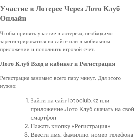
Участие в Лотерее Через Лото Клуб
Онлайн
Чтобы принять участие в лотереях, необходимо
зарегистрироваться на сайте или в мобильном
приложении и пополнить игровой счет.
Лото Клуб Вход в кабинет и Регистрация
Регистрация занимает всего пару минут. Для этого
нужно:
Зайти на сайт lotoclub.kz или
приложение Лото Клуб скачать на свой
смартфон
Нажать кнопку «Регистрация»
Ввести имя, фамилию, номер телефона