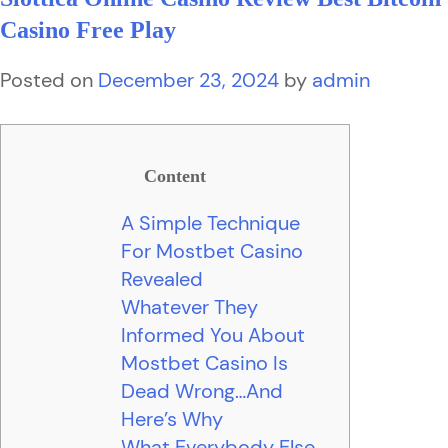
Casino Free Play
Posted on
December 23, 2024
by
admin
Content
A Simple Technique
For Mostbet Casino
Revealed
Whatever They
Informed You About
Mostbet Casino Is
Dead Wrong…And
Here’s Why
What Everybody Else