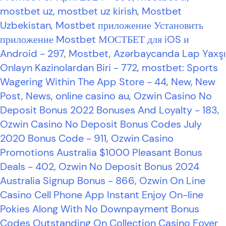
mostbet uz
,
mostbet uz kirish
,
Mostbet
Uzbekistan
,
Mostbet приложение Установить
приложение Mostbet МОСТБЕТ для iOS и
Android - 297
,
Mostbet, Azərbaycanda Lap Yaxşı
Onlayn Kazinolardan Biri - 772
,
‎mostbet: Sports
Wagering Within The App Store - 44
,
New
,
New
Post
,
News
,
online casino au
,
Ozwin Casino No
Deposit Bonus 2022 Bonuses And Loyalty - 183
,
Ozwin Casino No Deposit Bonus Codes July
2020 Bonus Code - 911
,
Ozwin Casino
Promotions Australia $1000 Pleasant Bonus
Deals - 402
,
Ozwin No Deposit Bonus 2024
Australia Signup Bonus - 866
,
Ozwin On Line
Casino Cell Phone App Instant Enjoy On-line
Pokies Along With No Downpayment Bonus
Codes Outstanding On Collection Casino Foyer