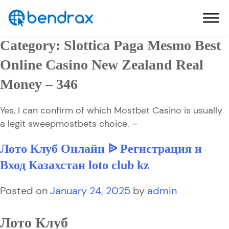
Skip
Category:
Slottica Paga Mesmo Best
Bendrax
to
Online Casino New Zealand Real
content
Money – 346
Yes, I can confirm of which Mostbet Casino is usually
a legit sweepmostbets choice. –
Лото Клуб Онлайн ᐉ Регистрация и
Вход Казахстан loto club kz
Posted on
January 24, 2025
by
admin
Лото Клуб