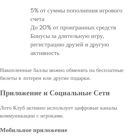
5% от суммы пополнения игрового
счета
До 20% от проигранных средств
Бонусы за длительную игру,
регистрацию друзей и другую
активность
Накопленные баллы можно обменять на бесплатные
билеты в лотереи или другие подарки.
Приложение и Социальные Сети
Лото Клуб активно использует цифровые каналы
коммуникации с игроками.
Мобильное приложение