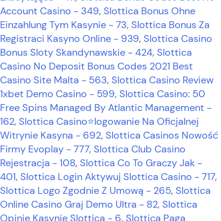
Account Casino - 349
,
Slottica Bonus Ohne
Einzahlung Tym Kasynie - 73
,
Slottica Bonus Za
Registraci Kasyno Online - 939
,
Slottica Casino
Bonus Sloty Skandynawskie - 424
,
Slottica
Casino No Deposit Bonus Codes 2021 Best
Casino Site Malta - 563
,
Slottica Casino Review
1xbet Demo Casino - 599
,
Slottica Casino: 50
Free Spins Managed By Atlantic Management -
162
,
Slottica Casino⭐logowanie Na Oficjalnej
Witrynie Kasyna - 692
,
Slottica Casinos Nowość
Firmy Evoplay - 777
,
Slottica Club Casino
Rejestracja - 108
,
Slottica Co To Graczy Jak -
401
,
Slottica Login Aktywuj Slottica Casino - 717
,
Slottica Logo Zgodnie Z Umową - 265
,
Slottica
Online Casino Graj Demo Ultra - 82
,
Slottica
Opinie Kasynie Slottica - 6
,
Slottica Paga