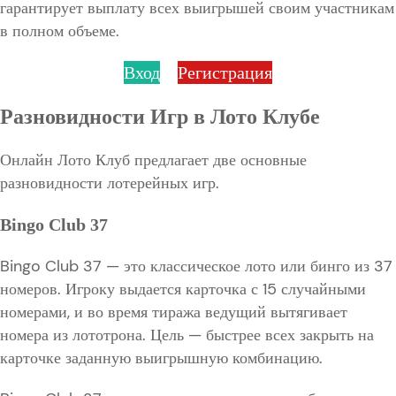
гарантирует выплату всех выигрышей своим участникам
в полном объеме.
Вход
Регистрация
Разновидности Игр в Лото Клубе
Онлайн Лото Клуб предлагает две основные
разновидности лотерейных игр.
Bingo Club 37
Bingo Club 37 — это классическое лото или бинго из 37
номеров. Игроку выдается карточка с 15 случайными
номерами, и во время тиража ведущий вытягивает
номера из лототрона. Цель — быстрее всех закрыть на
карточке заданную выигрышную комбинацию.