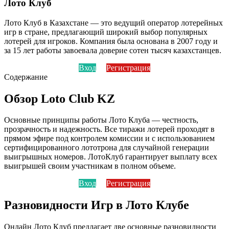
Лото Клуб
Лото Клуб в Казахстане — это ведущий оператор лотерейных
игр в стране, предлагающий широкий выбор популярных
лотерей для игроков. Компания была основана в 2007 году и
за 15 лет работы завоевала доверие сотен тысяч казахстанцев.
Вход
Регистрация
Содержание
Обзор Loto Club KZ
Основные принципы работы Лото Клуба — честность,
прозрачность и надежность. Все тиражи лотерей проходят в
прямом эфире под контролем комиссии и с использованием
сертифицированного лототрона для случайной генерации
выигрышных номеров. ЛотоКлуб гарантирует выплату всех
выигрышей своим участникам в полном объеме.
Вход
Регистрация
Разновидности Игр в Лото Клубе
Онлайн Лото Клуб предлагает две основные разновидности