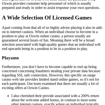
Ozwin provides customer help personnel of which is usually
prepared and ready in order to assist response your own questions.
A Wide Selection Of Licensed Games
Apart coming from that all of us highly advise playing it also in add-
on to internet casinos. When an individual choose to become in a
position to play at Ozwin online casino, a person usually are
guaranteed several hours of fun. Meaning there will be a broad
selection associated with high-quality games that an individual will
end upwards being in a position to be in a position to play.
Playamo
Furthermore, you don’t have to become capable to end up being
concerned concerning fraudsters stealing your private data because
regarding SSL safe connection. However, this specific on range
casino web site provides limited stand online games, so it’s not for
each participant. Our team examined that there are usually a lot of
exciting offers at Ozwin Casino.
I also cherished their provide associated with a 200% return
about the welcome added bonus, in contrast to most some
other internet casinos, exactly where an individual typically