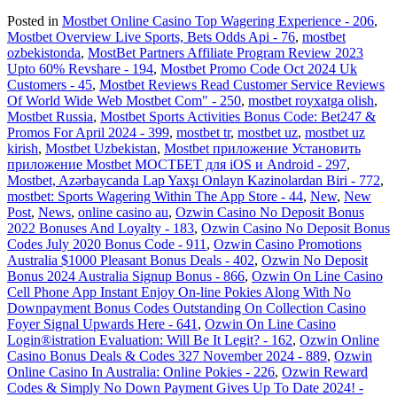
Posted in
Mostbet Online Casino Top Wagering Experience - 206
,
Mostbet Overview Live Sports, Bets Odds Api - 76
,
mostbet
ozbekistonda
,
MostBet Partners Affiliate Program Review 2023
Upto 60% Revshare - 194
,
Mostbet Promo Code Oct 2024 Uk
Customers - 45
,
Mostbet Reviews Read Customer Service Reviews
Of World Wide Web Mostbet Com" - 250
,
mostbet royxatga olish
,
Mostbet Russia
,
Mostbet Sports Activities Bonus Code: Bet247 &
Promos For April 2024 - 399
,
mostbet tr
,
mostbet uz
,
mostbet uz
kirish
,
Mostbet Uzbekistan
,
Mostbet приложение Установить
приложение Mostbet МОСТБЕТ для iOS и Android - 297
,
Mostbet, Azərbaycanda Lap Yaxşı Onlayn Kazinolardan Biri - 772
,
‎mostbet: Sports Wagering Within The App Store - 44
,
New
,
New
Post
,
News
,
online casino au
,
Ozwin Casino No Deposit Bonus
2022 Bonuses And Loyalty - 183
,
Ozwin Casino No Deposit Bonus
Codes July 2020 Bonus Code - 911
,
Ozwin Casino Promotions
Australia $1000 Pleasant Bonus Deals - 402
,
Ozwin No Deposit
Bonus 2024 Australia Signup Bonus - 866
,
Ozwin On Line Casino
Cell Phone App Instant Enjoy On-line Pokies Along With No
Downpayment Bonus Codes Outstanding On Collection Casino
Foyer Signal Upwards Here - 641
,
Ozwin On Line Casino
Login®istration Evaluation: Will Be It Legit? - 162
,
Ozwin Online
Casino Bonus Deals & Codes 327 November 2024 - 889
,
Ozwin
Online Casino In Australia: Online Pokies - 226
,
Ozwin Reward
Codes & Simply No Down Payment Gives Up To Date 2024! -