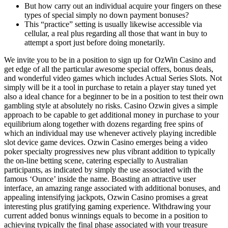
But how carry out an individual acquire your fingers on these
types of special simply no down payment bonuses?
This “practice” setting is usually likewise accessible via
cellular, a real plus regarding all those that want in buy to
attempt a sport just before doing monetarily.
We invite you to be in a position to sign up for OzWin Casino and
get edge of all the particular awesome special offers, bonus deals,
and wonderful video games which includes Actual Series Slots. Not
simply will be it a tool in purchase to retain a player stay tuned yet
also a ideal chance for a beginner to be in a position to test their own
gambling style at absolutely no risks. Casino Ozwin gives a simple
approach to be capable to get additional money in purchase to your
equilibrium along together with dozens regarding free spins of
which an individual may use whenever actively playing incredible
slot device game devices. Ozwin Casino emerges being a video
poker specialty progressives new plus vibrant addition to typically
the on-line betting scene, catering especially to Australian
participants, as indicated by simply the use associated with the
famous ‘Ounce’ inside the name. Boasting an attractive user
interface, an amazing range associated with additional bonuses, and
appealing intensifying jackpots, Ozwin Casino promises a great
interesting plus gratifying gaming experience. Withdrawing your
current added bonus winnings equals to become in a position to
achieving typically the final phase associated with your treasure