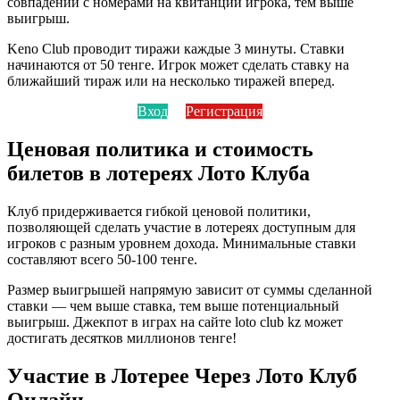
совпадений с номерами на квитанции игрока, тем выше
выигрыш.
Keno Club проводит тиражи каждые 3 минуты. Ставки
начинаются от 50 тенге. Игрок может сделать ставку на
ближайший тираж или на несколько тиражей вперед.
Вход
Регистрация
Ценовая политика и стоимость
билетов в лотереях Лото Клуба
Клуб придерживается гибкой ценовой политики,
позволяющей сделать участие в лотереях доступным для
игроков с разным уровнем дохода. Минимальные ставки
составляют всего 50-100 тенге.
Размер выигрышей напрямую зависит от суммы сделанной
ставки — чем выше ставка, тем выше потенциальный
выигрыш. Джекпот в играх на сайте loto club kz может
достигать десятков миллионов тенге!
Участие в Лотерее Через Лото Клуб
Онлайн