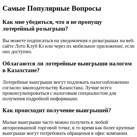
Самые Популярные Вопросы
Как мне убедиться, что я не пропущу
лотерейный розыгрыш?
Вы можете подписаться на уведомления о розыгрышах на веб-
сайте Лото Клуб Кз или через их мобильное приложение, если
оно доступно.
Облагаются ли лотерейные выигрыши налогом
в Казахстане?
Лотерейные выигрыши могут подлежать налогообложению
согласно законодательству Казахстана. Лучше всего
проконсультироваться с налоговым специалистом для
получения подробной информации.
Как происходит получение выигрышей?
Малые выигрыши часто можно получить в любой
авторизованной торговой точке, в то время как более крупные
выигрыши могут потребовать обращения в офис компании.