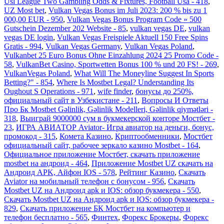
Usl League Two Gambling Odds & Fixtures, Football Usa - 418
,
UZ Most bet
,
Vulkan Vegas Bonus im Juli 2023: 200 % bis zu 1
000,00 EUR - 950
,
Vulkan Vegas Bonus Program Code » 500
Gutschein Dezember 202 Website - 85
,
vulkan vegas DE
,
vulkan
vegas DE login
,
Vulkan Vegas Freispiele Aktuell 150 Free Spins
Gratis - 994
,
Vulkan Vegas Germany
,
Vulkan Vegas Poland
,
Vulkanbet 25 Euro Bonus Ohne Einzahlung 2024 25 Promo Code -
58
,
VulkanBet Casino, Sportwetten Bonus 100 % und 20 FS! - 269
,
VulkanVegas Poland
,
What Will The Moneyline Suggest In Sports
Betting?" - 854
,
Where Is Mostbet Legal? Understanding Its
Oughout S Operations - 971
,
wife finder
,
бонусы до 250%,
официальный сайт в Узбекистане - 211
,
Вопросы И Ответы
Про Бк Mostbet Gəlinlik, Gəlinlik Modelleri, Gəlinlik qiymətləri -
318
,
Выиграй 9000000 сум в букмекерской конторе Мостбет -
23
,
ИГРА АВИАТОР Aviator- Игра авиатор на деньги, бонус,
промокод - 315
,
Комета Казино
,
Криптообменники
,
Мостбет
официальный сайт, рабочее зеркало казино Mostbet - 164
,
Официальное приложение Мостбет, скачать приложение
mostbet на андроид - 464
,
Приложение Mostbet UZ скачать на
Андроид APK, Айфон IOS - 578
,
Рейтинг Казино
,
Скачать
Aviator на мобильный телефон с бонусом - 956
,
Скачать
Mostbet UZ на Андроид apk и IOS: обзор букмекера - 550
,
Скачать Mostbet UZ на Андроид apk и IOS: обзор букмекера -
829
,
Скачать приложение БК Мостбет на компьютер и
телефон бесплатно - 565
,
Финтех
,
Форекс Брокеры
,
Форекс