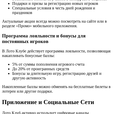
Подарки и призы за регистрацию новых игроков
Специальные условия в честь дней рождения и
праздников
Актуальные акции всегда можно посмотреть на сайте или в
разделе «Промо» мобильного приложения.
Программа лояльности и бонусы для
постоянных игроков
В Лото Клубе действует программа лояльности, позволяющая
накапливать бонусные баллы:
5% от суммы пополнения игрового счета
До 20% от проигранных средств
Бонусы за длительную игру, регистрацию друзей и
другую активность
Накопленные баллы можно обменять на бесплатные билеты в
лотереи или другие подарки.
Приложение и Социальные Сети
Лото Клуб активно использует цифровые каналы