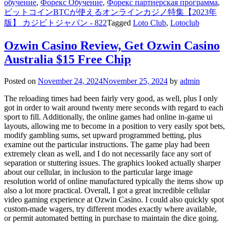
обучение
,
Форекс Обучение
,
Форекс партнерская программа
,
ビットコインBTCが使えるオンラインカジノ特集【2023年
版】 カジビトジャパン - 822
Tagged
Loto Club
,
Lotoclub
Ozwin Casino Review, Get Ozwin Casino
Australia $15 Free Chip
Posted on
November 24, 2024
November 25, 2024
by
admin
The reloading times had been fairly very good, as well, plus I only
got in order to wait around twenty mere seconds with regard to each
sport to fill. Additionally, the online games had online in-game ui
layouts, allowing me to become in a position to very easily spot bets,
modify gambling sums, set upward programmed betting, plus
examine out the particular instructions. The game play had been
extremely clean as well, and I do not necessarily face any sort of
separation or stuttering issues. The graphics looked actually sharper
about our cellular, in inclusion to the particular large image
resolution world of online manufactured typically the items show up
also a lot more practical. Overall, I got a great incredible cellular
video gaming experience at Ozwin Casino. I could also quickly spot
custom-made wagers, try different modes exactly where available,
or permit automated betting in purchase to maintain the dice going.