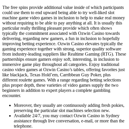
The free spins provide additional value inside of which participants
could use them to end upward being able to try well-liked slot
machine game video games in inclusion to help to make real money
without requiring to be able to pay anything at all. It is usually this
particular really thrilling pleasant provide which often shows
typically the commitment associated with Ozwin Casino towards
delivering, regarding new gamers, a fun in inclusion to hopefully
improving betting experience. Ozwin Casino elevates typically the
gaming experience together with strong, superior quality software
from industry-leading suppliers like Realtime Gaming (RTG). These
partnerships ensure gamers enjoy soft, interesting, in inclusion to
immersive game play throughout all categories. Enjoy traditional
casino video games at Ozwin Casino’s tables, offering favorites just
like blackjack, Texas Hold’em, Carribbean Guy Poker, plus
different roulette games. With a range regarding betting selections
plus proper depth, these varieties of video games supply the two
beginners in addition to expert players a complete gambling
encounter.
Moreover, they usually are continuously adding fresh pokies,
preserving the particular slot machines selection new.
Available 24/7, you may contact Ozwin Casino in Sydney
assistance through live conversation, e-mail, or more than the
telephone.