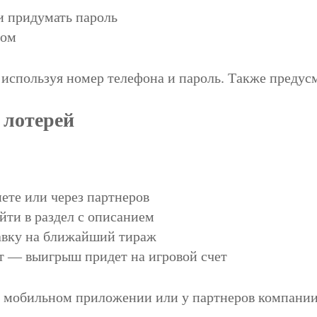
и придумать пароль
дом
 используя номер телефона и пароль. Также предус
 лотерей
ете или через партнеров
ти в раздел с описанием
тавку на ближайший тираж
ат — выигрыш придет на игровой счет
, в мобильном приложении или у партнеров компании