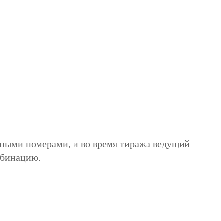
айными номерами, и во время тиража ведущий
мбинацию.