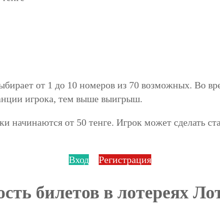
ыбирает от 1 до 10 номеров из 70 возможных. Во в
анции игрока, тем выше выигрыш.
ки начинаются от 50 тенге. Игрок может сделать с
Вход
Регистрация
сть билетов в лотереях Ло