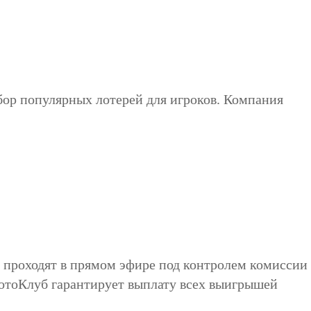
бор популярных лотерей для игроков. Компания
 проходят в прямом эфире под контролем комиссии
отоКлуб гарантирует выплату всех выигрышей