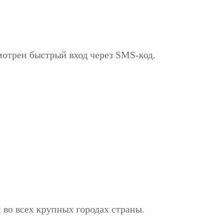
мотрен быстрый вход через SMS-код.
 во всех крупных городах страны.