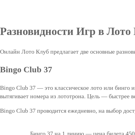
Разновидности Игр в Лото
Онлайн Лото Клуб предлагает две основные разнов
Bingo Club 37
Bingo Club 37 — это классическое лото или бинго 
вытягивает номера из лототрона. Цель — быстрее 
Bingo Club 37 проводится ежедневно, на выбор дост
Бинго 37 на 1 линию — цена билета 450