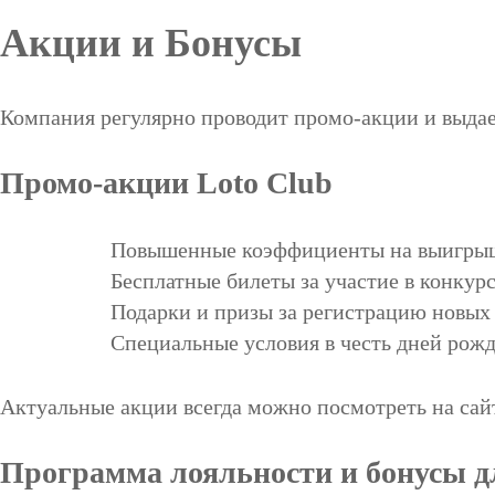
Акции и Бонусы
Компания регулярно проводит промо-акции и выда
Промо-акции Loto Club
Повышенные коэффициенты на выигрыш
Бесплатные билеты за участие в конкурс
Подарки и призы за регистрацию новых
Специальные условия в честь дней рож
Актуальные акции всегда можно посмотреть на сай
Программа лояльности и бонусы д