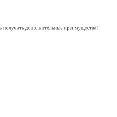
ть получить дополнительные преимущества!