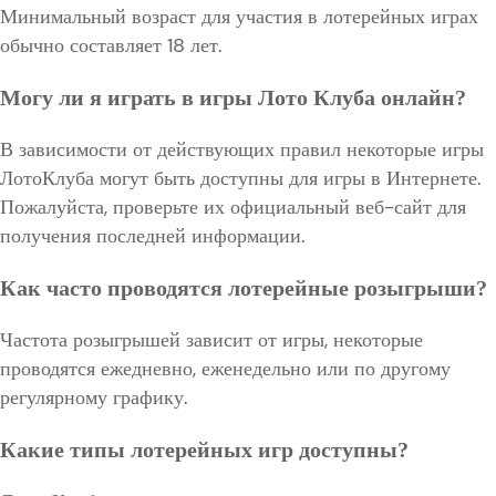
Минимальный возраст для участия в лотерейных играх
обычно составляет 18 лет.
Могу ли я играть в игры Лото Клуба онлайн?
В зависимости от действующих правил некоторые игры
ЛотоКлуба могут быть доступны для игры в Интернете.
Пожалуйста, проверьте их официальный веб-сайт для
получения последней информации.
Как часто проводятся лотерейные розыгрыши?
Частота розыгрышей зависит от игры, некоторые
проводятся ежедневно, еженедельно или по другому
регулярному графику.
Какие типы лотерейных игр доступны?