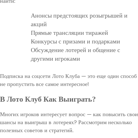
найти:
Анонсы предстоящих розыгрышей и
акций
Прямые трансляции тиражей
Конкурсы с призами и подарками
Обсуждение лотерей и общение с
другими игроками
Подписка на соцсети Лото Клуба — это еще один способ
не пропустить все самое интересное!
В Лото Клуб Как Выиграть?
Многих игроков интересует вопрос — как повысить свои
шансы на выигрыш в лотереях? Рассмотрим несколько
полезных советов и стратегий.