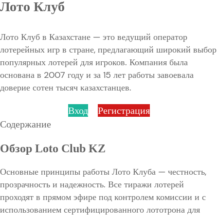
Лото Клуб
Лото Клуб в Казахстане — это ведущий оператор
лотерейных игр в стране, предлагающий широкий выбор
популярных лотерей для игроков. Компания была
основана в 2007 году и за 15 лет работы завоевала
доверие сотен тысяч казахстанцев.
Вход
Регистрация
Содержание
Обзор Loto Club KZ
Основные принципы работы Лото Клуба — честность,
прозрачность и надежность. Все тиражи лотерей
проходят в прямом эфире под контролем комиссии и с
использованием сертифицированного лототрона для