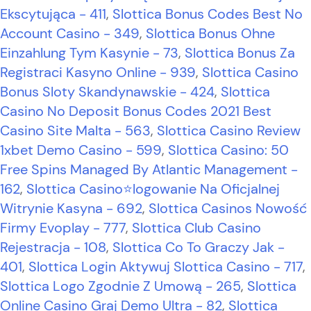
Ekscytująca - 411
,
Slottica Bonus Codes Best No
Account Casino - 349
,
Slottica Bonus Ohne
Einzahlung Tym Kasynie - 73
,
Slottica Bonus Za
Registraci Kasyno Online - 939
,
Slottica Casino
Bonus Sloty Skandynawskie - 424
,
Slottica
Casino No Deposit Bonus Codes 2021 Best
Casino Site Malta - 563
,
Slottica Casino Review
1xbet Demo Casino - 599
,
Slottica Casino: 50
Free Spins Managed By Atlantic Management -
162
,
Slottica Casino⭐logowanie Na Oficjalnej
Witrynie Kasyna - 692
,
Slottica Casinos Nowość
Firmy Evoplay - 777
,
Slottica Club Casino
Rejestracja - 108
,
Slottica Co To Graczy Jak -
401
,
Slottica Login Aktywuj Slottica Casino - 717
,
Slottica Logo Zgodnie Z Umową - 265
,
Slottica
Online Casino Graj Demo Ultra - 82
,
Slottica