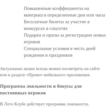
Повышенные коэффициенты на
выигрыш в определенные дни или часы
Бесплатные билеты за участие в
конкурсах в соцсетях
Подарки и призы за регистрацию новых
игроков
Специальные условия в честь дней
рождения и праздников
Актуальные акции всегда можно посмотреть на сайте
или в разделе «Промо» мобильного приложения.
Программа лояльности и бонусы для
постоянных игроков
В Лото Клубе действует программа лояльности,