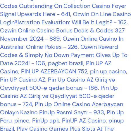
Codes Outstanding On Collection Casino Foyer
Signal Upwards Here - 641
,
Ozwin On Line Casino
Login®istration Evaluation: Will Be It Legit? - 162
,
Ozwin Online Casino Bonus Deals & Codes 327
November 2024 - 889
,
Ozwin Online Casino In
Australia: Online Pokies - 226
,
Ozwin Reward
Codes & Simply No Down Payment Gives Up To
Date 2024! - 106
,
pagbet brazil
,
Pin UP AZ
Casino
,
PIN UP AZERBAYCAN 752
,
pin up casino
,
Pin UP Casino AZ
,
Pin Up Casino AZ Giriş və
Qeydiyyat 500-ə qədər bonus - 166
,
Pin Up
Casino AZ Giriş və Qeydiyyat 500-ə qədər
bonus - 724
,
Pin Up Online Casino Azerbaycan ️
Onlayn Kazino PinUp Rəsmi Saytı - 933
,
Pin Up
Peru
,
pinco
,
PinUp apk
,
PinUP AZ Casino
,
pinup
Brazil
,
Play Casino Games Plus Slots At The