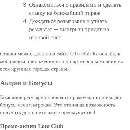
Ознакомиться с правилами и сделать
ставку на ближайший тираж
Дождаться розыгрыша и узнать
результат — выигрыш придет на
игровой счет
Ставки можно делать на сайте loto club kz онлайн, в
мобильном приложении или у партнеров компании во
всех крупных городах страны.
Акции и Бонусы
Компания регулярно проводит промо-акции и выдает
бонусы своим игрокам. Это отличная возможность
получить дополнительные преимущества!
Промо-акции Loto Club