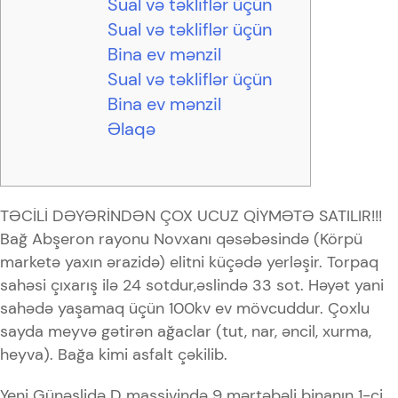
Sual və təkliflər üçün
Sual və təkliflər üçün
Bina ev mənzil
Sual və təkliflər üçün
Bina ev mənzil
Əlaqə
TƏCİLİ DƏYƏRİNDƏN ÇOX UCUZ QİYMƏTƏ SATILIR!!!
Bağ Abşeron rayonu Novxanı qəsəbəsində (Körpü
marketə yaxın ərazidə) elitni küçədə yerləşir. Torpaq
sahəsi çıxarış ilə 24 sotdur,əslində 33 sot. Həyət yani
sahədə yaşamaq üçün 100kv ev mövcuddur. Çoxlu
sayda meyvə gətirən ağaclar (tut, nar, əncil, xurma,
heyva). Bağa kimi asfalt çəkilib.
Yeni Günəşlidə D massivində 9 mərtəbəli binanın 1-ci