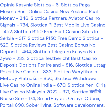
Opinie Kasynie Slottica - 6
,
Slottica Paga
Mesmo Best Online Casino New Zealand Real
Money - 346
,
Slottica Partners Aviator Casino
Signals - 734
,
Slottica Pl Best Mobile Live Casino
- 452
,
Slottica R150 Free Best Casino Sites In
Serbia - 317
,
Slottica R150 Free Demo Slottica -
529
,
Slottica Reviews Best Casino Bonus No
Deposit - 464
,
Slottica Telegram Kasyna Na
Żywo - 232
,
Slottica Testbericht Best Casino
Deposit Options For Ireland - 816
,
Slottica Uttag
Poker Live Casino - 833
,
Slottica Weryfikacja
Metody Płatności - 850
,
Slottica Withdrawal
Live Casino Online India - 670
,
Slottica Yeni Giriş
Live Casino Malaysia 2022 - 971
,
Slottica कैसीनो
Nosso Site - 174
,
SmartPay az : Onlayn Ödəniş
Portalı 698
,
Sober living
,
Software development
,