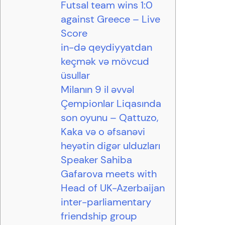
Futsal team wins 1:0
against Greece – Live
Score
in-də qeydiyyatdan
keçmək və mövcud
üsullar
Milanın 9 il əvvəl
Çempionlar Liqasında
son oyunu – Qattuzo,
Kaka və o əfsanəvi
heyətin digər ulduzları
Speaker Sahiba
Gafarova meets with
Head of UK-Azerbaijan
inter-parliamentary
friendship group