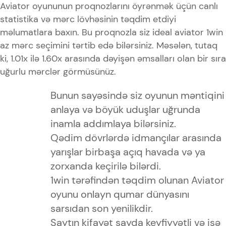
Aviator oyununun proqnozlarını öyrənmək üçün canlı
statistika və mərc lövhəsinin təqdim etdiyi
məlumatlara baxın. Bu proqnozla siz ideal aviator 1win
az mərc seçimini tərtib edə bilərsiniz. Məsələn, tutaq
ki, 1.01x ilə 1.60x arasında dəyişən əmsalları olan bir sıra
uğurlu mərclər görmüsünüz.
Bunun sayəsində siz oyunun məntiqini
anlaya və böyük uduşlar uğrunda
inamla addımlaya bilərsiniz.
Qədim dövrlərdə idmançılar arasında
yarışlar birbaşa açıq havada və ya
zorxanda keçirilə bilərdi.
1win tərəfindən təqdim olunan Aviator
oyunu onlayn qumar dünyasını
sarsıdan son yenilikdir.
Saytın kifayət sayda keyfiyyətli və işə