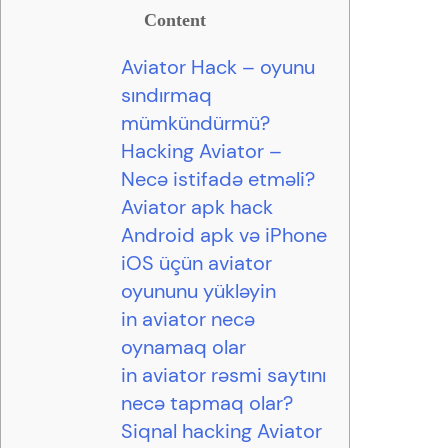
Metodlarına
Content
Baxış
Roulette77
Aviator Hack – oyunu
sındırmaq
mümkündürmü?
Hacking Aviator –
Necə istifadə etməli?
Aviator apk hack
Android apk və iPhone
iOS üçün aviator
oyununu yükləyin
in aviator necə
oynamaq olar
in aviator rəsmi saytını
necə tapmaq olar?
Siqnal hacking Aviator