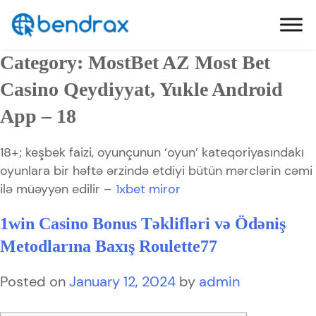
Skip
Category:
MostBet AZ Most Bet
Bendrax
to
Casino Qeydiyyat, Yukle Android
content
App – 18
18+; keşbek faizi, oyunçunun ‘oyun’ kateqoriyasındakı
oyunlara bir həftə ərzində etdiyi bütün mərclərin cəmi
ilə müəyyən edilir –
1xbet miror
1win Casino Bonus Təklifləri və Ödəniş
Metodlarına Baxış Roulette77
Posted on
January 12, 2024
by
admin