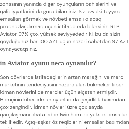
zonasının yanında digər oyunçuların bahislərini və
qalibiyyətlərini də görə bilərsiniz. Siz əvvəlki təyyarə
əmsalları görmək və növbəti əmsalı olacaq
proqnozlaşdırmaq üçün istifadə edə bilərsiniz. RTP
Aviator 97% çox yüksək səviyyədədir ki, bu da sizin
qoyduğunuz hər 100 AZT üçün nəzəri cəhətdən 97 AZT
oynayacaqsınız.
in Aviator oyunu necə oynanılır?
Son dövrlərdə istifadəçilərin artan marağını və mərc
marketinin tendesiyasını nəzərə alan bukmeker kiber
idman növlərini də mərclər üçün əlçatan etmişdir.
Həmçinin kiber idman oyunları da çeşidlilik baxımdan
çox zəngindir. İdman növləri üzrə çox sayda
qarşılaşmanı əhatə edən 1win həm də yüksək əmsallar
təklif edir. Açıq-aşkar öz rəqiblərini əmsallar baxımdan