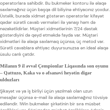
operatorlara sahibdir. Bu bukmeker kontoru ilə əlaqə
saxlamağınız üçün başqa dil biliyinə ehtiyacınız yoxdur.
Üstəlik, burada xidmət göstərən operatorlar kifayət
qədər sürətli cavab vermələri ilə yanaşı həm də
nəzakətlidirlər. Müştəri xidmətlərinin 7/24 dəstək
göstərdiyini də qeyd etməkdə fayda var. Müştəri
xidmətləri ilə əlaqə saxlamaq üçünsə, üç metod var.
Sürətli cavablara ehtiyac duyursunuzsa ən ideal əlaqə
üsulu canlı çatdır.
Milanın 9 il əvvəl Çempionlar Liqasında son oyunu
– Qattuzo, Kaka və o əfsanəvi heyətin digər
ulduzları
Şikayət və ya iş birliyi üçün yazılmalı olan uzun
mesajlar üçünsə e-mail ilə əlaqə saxlamağınız tövsiyə
ediləndir. 1Win bukmeker şirkətinin bir sıra müsbət