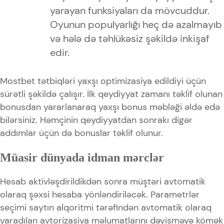
yarayan funksiyaları da mövcuddur.
Oyunun populyarlığı heç də azalmayıb
və hələ də təhlükəsiz şəkildə inkişaf
edir.
Mostbet tətbiqləri yaxşı optimizasiya edildiyi üçün
sürətli şəkildə çalışır. İlk qeydiyyat zamanı təklif olunan
bonusdan yararlanaraq yaxşı bonus məbləği əldə edə
bilərsiniz. Həmçinin qeydiyyatdan sonrakı digər
addımlar üçün də bonuslar təklif olunur.
Müasir dünyada idman mərclər
Hesab aktivləşdirildikdən sonra müştəri avtomatik
olaraq şəxsi hesaba yönləndiriləcək. Parametrlər
seçimi saytın alqoritmi tərəfindən avtomatik olaraq
yaradılan avtorizasiya məlumatlarını dəyişməyə kömək