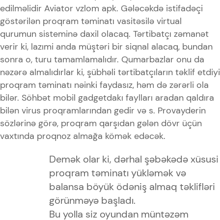
edilməlidir Aviator vzlom apk. Gələcəkdə istifadəçi
göstərilən proqram təminatı vasitəsilə virtual
qurumun sisteminə daxil olacaq. Tərtibatçı zəmanət
verir ki, lazımi anda müştəri bir siqnal alacaq, bundan
sonra o, turu tamamlamalıdır. Qumarbazlar onu da
nəzərə almalıdırlar ki, şübhəli tərtibatçıların təklif etdiyi
proqram təminatı nəinki faydasız, həm də zərərli ola
bilər. Söhbət mobil gadgetdakı faylları aradan qaldıra
bilən virus proqramlarından gedir və s. Provayderin
sözlərinə görə, proqram qarşıdan gələn dövr üçün
vaxtında proqnoz almağa kömək edəcək.
Demək olar ki, dərhal şəbəkədə xüsusi
proqram təminatı yükləmək və
balansa böyük ödəniş almaq təklifləri
görünməyə başladı.
Bu yolla siz oyundan müntəzəm