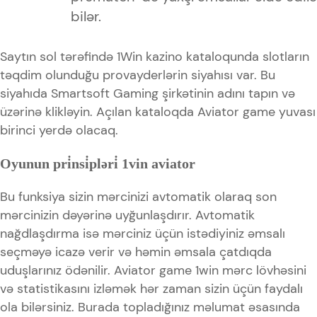
bilər.
Saytın sol tərəfində 1Win kazino kataloqunda slotların
təqdim olunduğu provayderlərin siyahısı var. Bu
siyahıda Smartsoft Gaming şirkətinin adını tapın və
üzərinə klikləyin. Açılan kataloqda Aviator game yuvası
birinci yerdə olacaq.
Oyunun pri̇nsi̇pləri̇ 1vin aviator
Bu funksiya sizin mərcinizi avtomatik olaraq son
mərcinizin dəyərinə uyğunlaşdırır. Avtomatik
nağdlaşdırma isə mərciniz üçün istədiyiniz əmsalı
seçməyə icazə verir və həmin əmsala çatdıqda
uduşlarınız ödənilir. Aviator game 1win mərc lövhəsini
və statistikasını izləmək hər zaman sizin üçün faydalı
ola bilərsiniz. Burada topladığınız məlumat əsasında