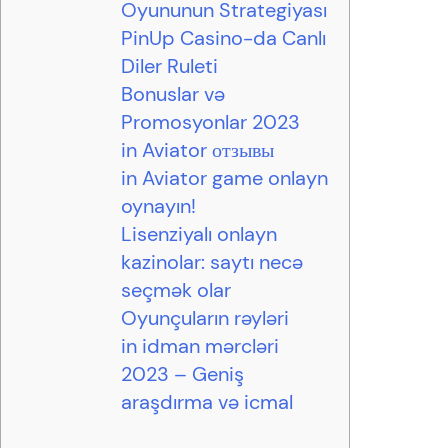
Oyununun Strategiyası
PinUp Casino-da Canlı
Diler Ruleti
Bonuslar və
Promosyonlar 2023
in Aviator отзывы
in Aviator game onlayn
oynayın!
Lisenziyalı onlayn
kazinolar: saytı necə
seçmək olar
Oyunçuların rəyləri
in idman mərcləri
2023 – Geniş
araşdırma və icmal