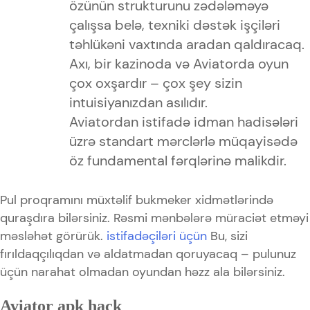
özünün strukturunu zədələməyə
çalışsa belə, texniki dəstək işçiləri
təhlükəni vaxtında aradan qaldıracaq.
Axı, bir kazinoda və Aviatorda oyun
çox oxşardır – çox şey sizin
intuisiyanızdan asılıdır.
Aviatordan istifadə idman hadisələri
üzrə standart mərclərlə müqayisədə
öz fundamental fərqlərinə malikdir.
Pul proqramını müxtəlif bukmeker xidmətlərində
quraşdıra bilərsiniz. Rəsmi mənbələrə müraciət etməyi
məsləhət görürük.
istifadəçiləri üçün
Bu, sizi
fırıldaqçılıqdan və aldatmadan qoruyacaq – pulunuz
üçün narahat olmadan oyundan həzz ala bilərsiniz.
Aviator apk hack