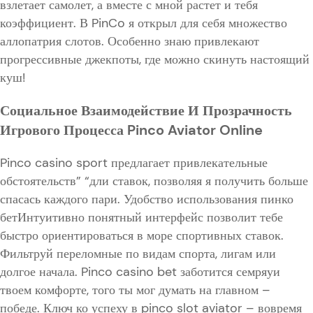
взлетает самолет, а вместе с мной растет и тебя
коэффициент. В PinCo я открыл для себя множество
аллопатрия слотов. Особенно знаю привлекают
прогрессивные джекпоты, где можно скинуть настоящий
куш!
Социальное Взаимодействие И Прозрачность
Игрового Процесса Pinco Aviator Online
Pinco casino sport предлагает привлекательные
обстоятельств” “дли ставок, позволяя я получить больше
спасась каждого пари. Удобство использования пинко
бетИнтуитивно понятный интерфейс позволит тебе
быстро ориентироваться в море спортивных ставок.
Фильтруй переломные по видам спорта, лигам или
долгое начала. Pinco casino bet заботится семряуи
твоем комфорте, того ты мог думать на главном –
победе. Ключ ко успеху в pinco slot aviator – вовремя