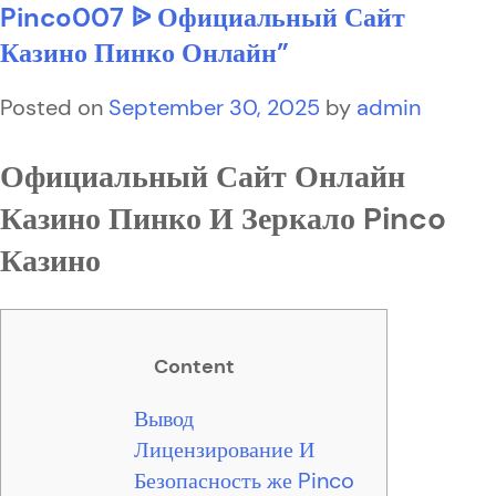
Pinco007 ᐉ Официальный Сайт
Казино Пинко Онлайн”
Posted on
September 30, 2025
by
admin
Официальный Сайт Онлайн
Казино Пинко И Зеркало Pinco
Казино
Content
Вывод
Лицензирование И
Безопасность же Pinco