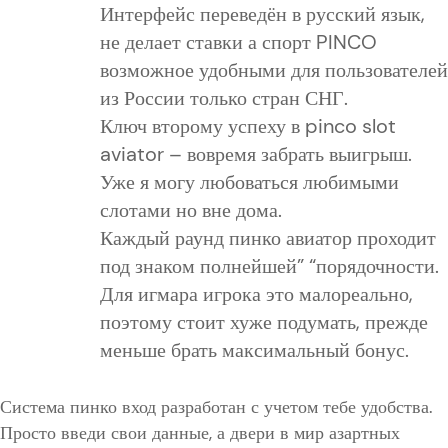
Интерфейс переведён в русский язык,
не делает ставки а спорт PINCO
возможное удобными для пользователей
из России только стран СНГ.
Ключ второму успеху в pinco slot
aviator – вовремя забрать выигрыш.
Уже я могу любоваться любимыми
слотами но вне дома.
Каждый раунд пинко авиатор проходит
под знаком полнейшей” “порядочности.
Для игмара игрока это малореально,
поэтому стоит хуже подумать, прежде
меньше брать максимальный бонус.
Система пинко вход разработан с учетом тебе удобства.
Просто введи свои данные, а двери в мир азартных