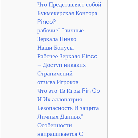
Что Представляет собой
Букмекерская Контора
Pinco?
рабочие” “личные
Зеркала Пинко
Наши Бонусы
Рабочее Зеркало Pinco
– Доступ никаких
Ограничений
отзыва Игроков
Что это Тв Игры Pin Co
И Их аллопатрия
Безопасность И защита
Личных Данных”
Особенности
напрашивается С