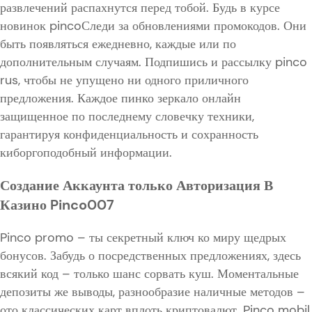
развлечений распахнутся перед тобой. Будь в курсе
новинок pincoСледи за обновлениями промокодов. Они
быть появляться ежедневно, каждые или по
дополнительным случаям. Подпишись и рассылку pinco
rus, чтобы не упущено ни одного приличного
предложения. Каждое пинко зеркало онлайн
защищенное по последнему словечку техники,
гарантируя конфиденциальность и сохранность
киборгоподобный информации.
Создание Аккаунта только Авторизация В
Казино Pinco007
Pinco promo – ты секретный ключ ко миру щедрых
бонусов. Забудь о посредственных предложениях, здесь
всякий код – только шанс сорвать куш. Моментальные
депозиты же выводы, разнообразие наличные методов –
ото классических карт вплоть криптовалют. Pinco mobil