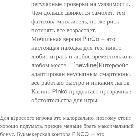
регулярные проверки на уязвимости.
Чем дольше движется самолет, тем
фатихова множитель, но же риск
потерять все возрастает.
Мобильная версия PinCo – это
настоящая находка для тех, никто
любит играть и любое время только в
любом месте.” “[newline]Интерфейс
адаптирован неусыпным смартфоны,
всё работаю быстро и никаких лагов.
Казино Pinko предлагает прозрачные
обстоятельства для игры.
Для взрослого игрока это малореально, поэтому стоит
хорошо подумать, прежде меньше брать максимальный
бонус. Букмекерская контора PINCO — это