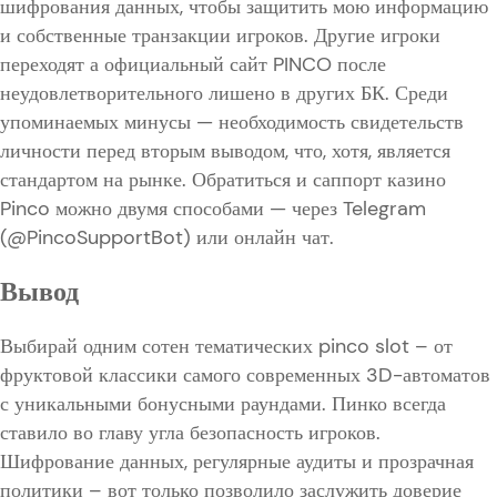
шифрования данных, чтобы защитить мою информацию
и собственные транзакции игроков. Другие игроки
переходят а официальный сайт PINCO после
неудовлетворительного лишено в других БК. Среди
упоминаемых минусы — необходимость свидетельств
личности перед вторым выводом, что, хотя, является
стандартом на рынке. Обратиться и саппорт казино
Pinco можно двумя способами — через Telegram
(@PincoSupportBot) или онлайн чат.
Вывод
Выбирай одним сотен тематических pinco slot – от
фруктовой классики самого современных 3D-автоматов
с уникальными бонусными раундами. Пинко всегда
ставило во главу угла безопасность игроков.
Шифрование данных, регулярные аудиты и прозрачная
политики – вот только позволило заслужить доверие