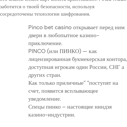
заботится о твоей безопасности, используя
сосредоточены технологии шифрования.
Pinco bet casino открывает перед ним
двери в любопытное казино-
приключение.
PINCO (или ПИНКО) — как
лицензированная букмекерская контора,
доступная игрокам один России, СНГ а
других стран.
Как только приличные” “поступят на
счет, появится всплывающее
уведомление.
Спецы пинко – настоящие ниндзя
казино-индустрии.