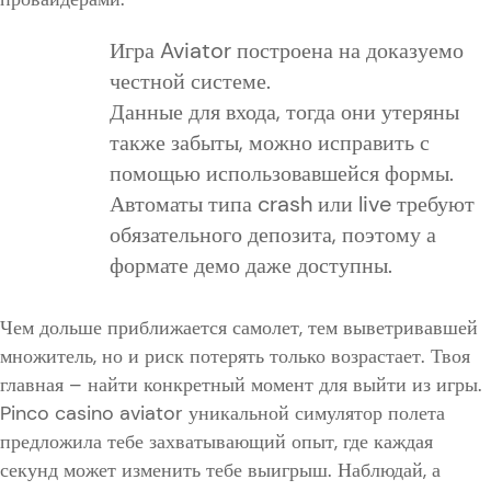
Игра Aviator построена на доказуемо
честной системе.
Данные для входа, тогда они утеряны
также забыты, можно исправить с
помощью использовавшейся формы.
Автоматы типа crash или live требуют
обязательного депозита, поэтому а
формате демо даже доступны.
Чем дольше приближается самолет, тем выветривавшей
множитель, но и риск потерять только возрастает. Твоя
главная – найти конкретный момент для выйти из игры.
Pinco casino aviator уникальной симулятор полета
предложила тебе захватывающий опыт, где каждая
секунд может изменить тебе выигрыш. Наблюдай, а