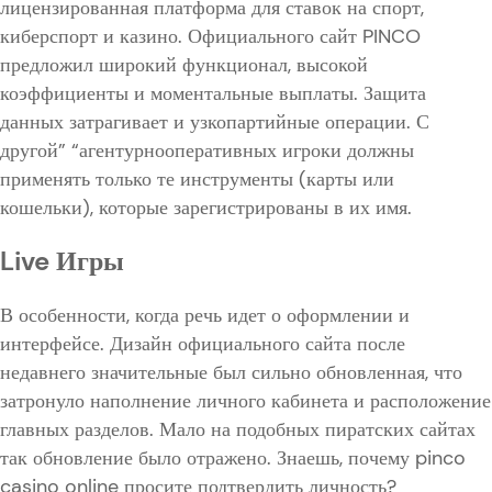
лицензированная платформа для ставок на спорт,
киберспорт и казино. Официального сайт PINCO
предложил широкий функционал, высокой
коэффициенты и моментальные выплаты. Защита
данных затрагивает и узкопартийные операции. С
другой” “агентурнооперативных игроки должны
применять только те инструменты (карты или
кошельки), которые зарегистрированы в их имя.
Live Игры
В особенности, когда речь идет о оформлении и
интерфейсе. Дизайн официального сайта после
недавнего значительные был сильно обновленная, что
затронуло наполнение личного кабинета и расположение
главных разделов. Мало на подобных пиратских сайтах
так обновление было отражено. Знаешь, почему pinco
casino online просите подтвердить личность?