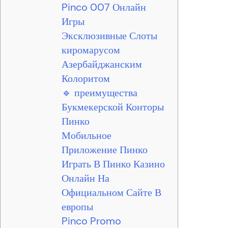
Pinco 007 Онлайн
Игры
Эксклюзивные Слоты
киромарусом
Азербайджанским
Колоритом
🔹 преимущества
Букмекерской Конторы
Пинко
Мобильное
Приложение Пинко
Играть В Пинко Казино
Онлайн На
Официальном Сайте В
европы
Pinco Promo