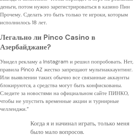
деньги, потом нужно зарегистрироваться в казино Пин
Прочему. Сделать это быть только те игроки, которым
исполнилось 18 лет.
Легально ли Pinco Casino в
Азербайджане?
Увидел рекламу а Instagram и решил попробовать. Нет,
правила Pinco AZ жестко запрещают мультиаккаунтинг.
Или выявлении таких обычно все связанные аккаунты
блокируются, а средства могут быть конфискованы.
Следите за новостями на официальном сайте ПИНКО,
чтобы не упустить временные акции и турнирные
челленджи.”
Когда я и начинал играть, только меня
было мало вопросов.