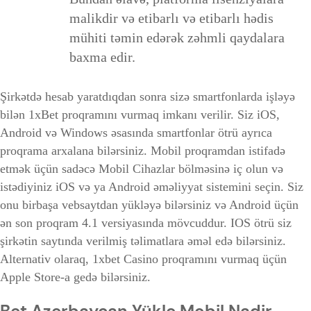
malikdir və etibarlı və etibarlı hədis
mühiti təmin edərək zəhmli qaydalara
baxma edir.
Şirkətdə hesab yaratdıqdan sonra sizə smartfonlarda işləyə
bilən 1xBet proqramını vurmaq imkanı verilir. Siz iOS,
Android və Windows əsasında smartfonlar ötrü ayrıca
proqrama arxalana bilərsiniz. Mobil proqramdan istifadə
etmək üçün sadəcə Mobil Cihazlar bölməsinə iç olun və
istədiyiniz iOS və ya Android əməliyyat sistemini seçin. Siz
onu birbaşa vebsaytdan yükləyə bilərsiniz və Android üçün
ən son proqram 4.1 versiyasında mövcuddur. IOS ötrü siz
şirkətin saytında verilmiş təlimatlara əməl edə bilərsiniz.
Alternativ olaraq, 1xbet Casino proqramını vurmaq üçün
Apple Store-a gedə bilərsiniz.
Bet Azerbaycan Yükle Mobil Nadir