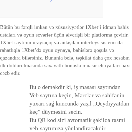
Bütün bu fərqli imkan və xüsusiyyətlər 1Xbet’i idman bahis
ustaları və oyun sevərlər üçün əlverişli bir platforma çevirir.
1Xbet saytının ürəyiaçiq və anlaşılan interfeys sistemi ilə
rahatlıqla 1Xbet’də oyun oynaya, bahislərə qoşula və
qazandıra bilərsiniz. Bununla belə, təşkilat daha çox hesabın
ilk doldurulmasında səxavətli bonusla müasir ehtiyatları bax:
cəzb edir.
Bu o deməkdir ki, iş masası saytından
Veb saytına keçin, Mərclər və səhifənin
yuxarı sağ küncündə yaşıl „Qeydiyyatdan
keç” düyməsini secin.
Bu QR kod sizi avtomatik şəkildə rəsmi
veb-saytımıza yönləndirəcəkdir.