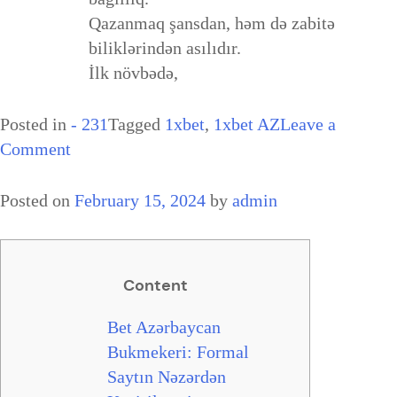
Qazanmaq şansdan, həm də zabitə
biliklərindən asılıdır.
İlk növbədə,
Posted in
- 231
Tagged
1xbet
,
1xbet AZ
Leave a
on
Comment
1xbet
Proloq
Posted on
February 15, 2024
by
admin
Sorunsuz
1xbet
Müasir
Content
Adresi
Mobil
Bet Azərbaycan
2022
Bukmekeri: Formal
Saytın Nəzərdən