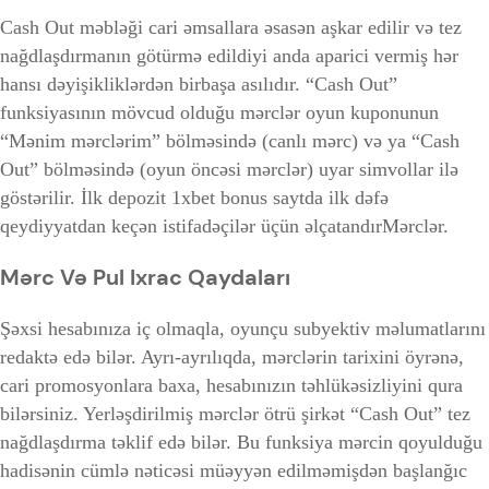
Cash Out məbləği cari əmsallara əsasən aşkar edilir və tez
nağdlaşdırmanın götürmə edildiyi anda aparici vermiş hər
hansı dəyişikliklərdən birbaşa asılıdır. “Cash Out”
funksiyasının mövcud olduğu mərclər oyun kuponunun
“Mənim mərclərim” bölməsində (canlı mərc) və ya “Cash
Out” bölməsində (oyun öncəsi mərclər) uyar simvollar ilə
göstərilir. İlk depozit 1xbet bonus saytda ilk dəfə
qeydiyyatdan keçən istifadəçilər üçün əlçatandırMərclər.
Mərc Və Pul Ixrac Qaydaları
Şəxsi hesabınıza iç olmaqla, oyunçu subyektiv məlumatlarını
redaktə edə bilər. Ayrı-ayrılıqda, mərclərin tarixini öyrənə,
cari promosyonlara baxa, hesabınızın təhlükəsizliyini qura
bilərsiniz. Yerləşdirilmiş mərclər ötrü şirkət “Cash Out” tez
nağdlaşdırma təklif edə bilər. Bu funksiya mərcin qoyulduğu
hadisənin cümlə nəticəsi müəyyən edilməmişdən başlanğıc