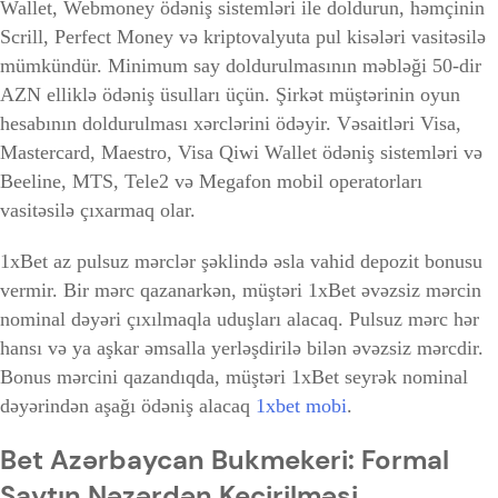
Wallet, Webmoney ödəniş sistemləri ile doldurun, həmçinin
Scrill, Perfect Money və kriptovalyuta pul kisələri vasitəsilə
mümkündür. Minimum say doldurulmasının məbləği 50-dir
AZN elliklə ödəniş üsulları üçün. Şirkət müştərinin oyun
hesabının doldurulması xərclərini ödəyir. Vəsaitləri Visa,
Mastercard, Maestro, Visa Qiwi Wallet ödəniş sistemləri və
Beeline, MTS, Tele2 və Megafon mobil operatorları
vasitəsilə çıxarmaq olar.
1xBet az pulsuz mərclər şəklində əsla vahid depozit bonusu
vermir. Bir mərc qazanarkən, müştəri 1xBet əvəzsiz mərcin
nominal dəyəri çıxılmaqla uduşları alacaq. Pulsuz mərc hər
hansı və ya aşkar əmsalla yerləşdirilə bilən əvəzsiz mərcdir.
Bonus mərcini qazandıqda, müştəri 1xBet seyrək nominal
dəyərindən aşağı ödəniş alacaq
1xbet mobi
.
Bet Azərbaycan Bukmekeri: Formal
Saytın Nəzərdən Keçirilməsi