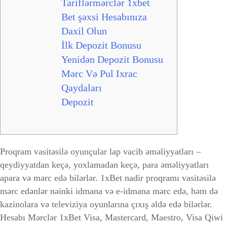
Tariflərmərclər 1xbet
Bet şəxsi Hesabınıza
Daxil Olun
İlk Depozit Bonusu
Yenidən Depozit Bonusu
Mərc Və Pul Ixrac
Qaydaları
Depozit
Proqram vasitəsilə oyunçular lap vacib əməliyyatları –
qeydiyyatdan keçə, yoxlamadan keçə, para əməliyyatları
apara və mərc edə bilərlər. 1xBet nadir proqramı vasitəsilə
mərc edənlər nəinki idmana və e-idmana mərc edə, həm də
kazinolara və televiziya oyunlarına çıxış əldə edə bilərlər.
Hesabı Mərclər 1xBet Visa, Mastercard, Maestro, Visa Qiwi