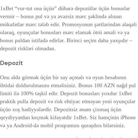
1xBet “vur-tut ona üçün” dübarə depozitlər üçün bonuslar
vermir – bonus pul və ya əvəzsiz mərc şəklində alınan
mükafatlar mərc tələb edir. Promosyonun şərtlərindən əlaqəli
olaraq, oyunçular bonusları mərc eləmək ötrü əməli və ya
bonus puldan istifadə edirlər. Birinci seçim daha yaxşıdır –
depozit riskləri olmadan.
Depozit
Onu əldə görmək üçün bir say açmalı və oyun hesabının
ibtidai doldurulmasını etməlisiniz. Bonus 100 AZN nağd pul
limiti ilə 100% təşkil edir. Depozit bonusları yoxdur 1xBet
praktik pulla depozit və risk ehtiyac etməyən yeni oyunçular
üçün xoş hədiyyələrdir. Depozitsiz ənam çixmaq üçün
qeydiyyatdan keçmək kifayətdir 1xBet. Siz həmçinin iPhone
və ya Android-də mobil proqramını quraşdıra bilərsiniz.