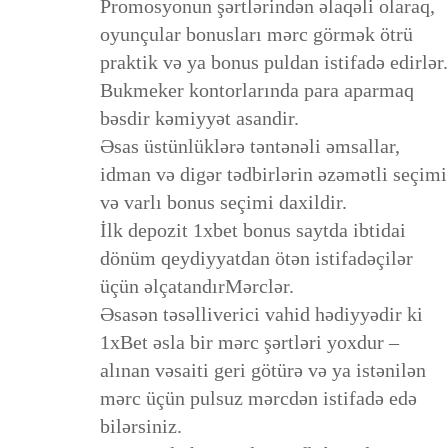
Promosyonun şərtlərindən əlaqəli olaraq,
oyunçular bonusları mərc görmək ötrü
praktik və ya bonus puldan istifadə edirlər.
Bukmeker kontorlarında para aparmaq
bəsdir kəmiyyət asandir.
Əsas üstünlüklərə təntənəli əmsallar,
idman və digər tədbirlərin əzəmətli seçimi
və varlı bonus seçimi daxildir.
İlk depozit 1xbet bonus saytda ibtidai
dönüm qeydiyyatdan ötən istifadəçilər
üçün əlçatandırMərclər.
Əsasən təsəlliverici vahid hədiyyədir ki
1xBet əsla bir mərc şərtləri yoxdur –
alınan vəsaiti geri götürə və ya istənilən
mərc üçün pulsuz mərcdən istifadə edə
bilərsiniz.