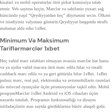
kisələri və mobil operatorlar ötrü şirkət komissiya tələb
etmir. Veb saytına keçin, Mərclər və səhifənin yuxarı sağ
küncündə yaşıl “Qeydiyyatdan keç” düyməsini secin. Ölkəni
və istədiyiniz valyutanı göstərin.Qeydiyyat haqqında ətraflı
məlumat əldə edin 1xBet.
Minimum Və Maksimum
Tariflərmərclər 1xbet
Heç vahid mərc tələbləri olmayan əvəzsiz mərclər hər hansı
və ya aydın vahid macəra ötrü mərc edilə bilər və təsəlli
cashback mərc edilə və ya geri götürülə bilər 1xBet. 1xBet
pulsuz mərc, real pul, elektronika və avtomobillərin rəsmləri
ilə mövcud oyunçular üçün promosyonlar təşkil edin. Mobil
proqramMərclər 1xBet Android və iOS cihazları üçün
nəzərdə tutulub. Proqramın funksionallığı və dizaynı
istifadəçilərin əsas saytda gördüklərinə bütöv əlaqəli gəlir.