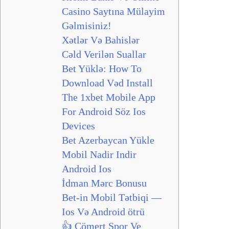
Casino Saytına Mülayim
Gəlmisiniz!
Xətlər Və Bahislər
Cəld Verilən Suallar
Bet Yüklə: How To
Download Vəd Install
The 1xbet Mobile App
For Android Söz Ios
Devices
Bet Azerbaycan Yükle
Mobil Nadir Indir
Android Ios
İdman Mərc Bonusu
Bet-in Mobil Tətbiqi —
Ios Və Android ötrü
👍 Cömert Spor Ve