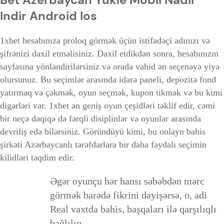
Indir Android Ios
1xbet hesabınıza proloq görmək üçün istifadəçi adınızı və
şifrənizi daxil etməlisiniz. Daxil etdikdən sonra, hesabınızın
sayfasına yönləndirilərsiniz və orada vahid ən seçenəyə yiyə
olursunuz. Bu seçimlər arasında idarə paneli, depozitə fond
yatırmaq və çəkmək, oyun seçmək, kupon tikmək və bu kimi
digərləri var. 1xbet ən geniş oyun çeşidləri təklif edir, cəmi
bir neçə dəqiqə də fərqli disiplinlər və oyunlar arasında
devriliş edə bilərsiniz. Göründüyü kimi, bu onlayn bahis
şirkəti Azərbaycanlı tərəfdarlara bir daha faydalı seçimin
kilidləri təqdim edir.
Əgər oyunçu hər hansı səbəbdən mərc
görmək barədə fikrini dəyişərsə, o, adi
Real vaxtda bahis, başqaları ilə qarşılıqlı
bağlılıq.