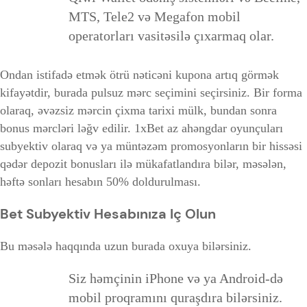
MTS, Tele2 və Megafon mobil
operatorları vasitəsilə çıxarmaq olar.
Ondan istifadə etmək ötrü nəticəni kupona artıq görmək
kifayətdir, burada pulsuz mərc seçimini seçirsiniz. Bir forma
olaraq, əvəzsiz mərcin çixma tarixi mülk, bundan sonra
bonus mərcləri ləğv edilir. 1xBet az ahəngdar oyunçuları
subyektiv olaraq və ya müntəzəm promosyonların bir hissəsi
qədər depozit bonusları ilə mükafatlandıra bilər, məsələn,
həftə sonları hesabın 50% doldurulması.
Bet Subyektiv Hesabınıza Iç Olun
Bu məsələ haqqında uzun burada oxuya bilərsiniz.
Siz həmçinin iPhone və ya Android-də
mobil proqramını quraşdıra bilərsiniz.