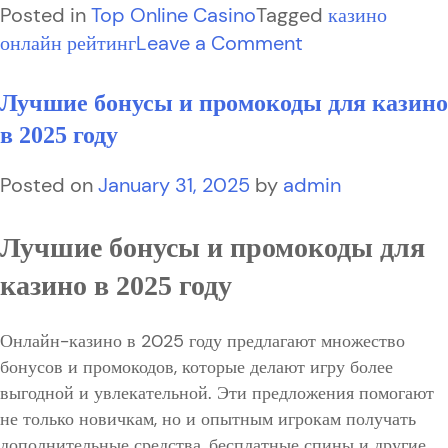
Posted in
Top Online Casino
Tagged
казино
on
онлайн рейтинг
Leave a Comment
Лучшие
промокоды
Лучшие бонусы и промокоды для казино
для
в 2025 году
казино
онлайн
Posted on
January 31, 2025
by
admin
в
2025
Лучшие бонусы и промокоды для
году
казино в 2025 году
Онлайн-казино в 2025 году предлагают множество
бонусов и промокодов, которые делают игру более
выгодной и увлекательной. Эти предложения помогают
не только новичкам, но и опытным игрокам получать
дополнительные средства, бесплатные спины и другие