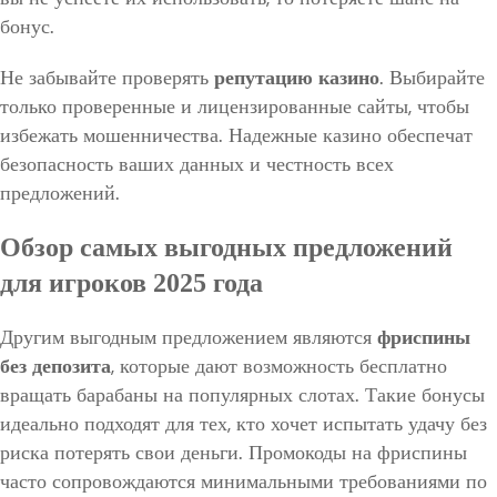
бонус.
Не забывайте проверять
. Выбирайте
репутацию казино
только проверенные и лицензированные сайты, чтобы
избежать мошенничества. Надежные казино обеспечат
безопасность ваших данных и честность всех
предложений.
Обзор самых выгодных предложений
для игроков 2025 года
Другим выгодным предложением являются
фриспины
, которые дают возможность бесплатно
без депозита
вращать барабаны на популярных слотах. Такие бонусы
идеально подходят для тех, кто хочет испытать удачу без
риска потерять свои деньги. Промокоды на фриспины
часто сопровождаются минимальными требованиями по