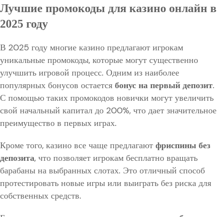
Лучшие промокоды для казино онлайн в
2025 году
В 2025 году многие казино предлагают игрокам
уникальные промокоды, которые могут существенно
улучшить игровой процесс. Одним из наиболее
популярных бонусов остается
.
бонус на первый депозит
С помощью таких промокодов новички могут увеличить
свой начальный капитал до 200%, что дает значительное
преимущество в первых играх.
Кроме того, казино все чаще предлагают
фриспины без
, что позволяет игрокам бесплатно вращать
депозита
барабаны на выбранных слотах. Это отличный способ
протестировать новые игры или выиграть без риска для
собственных средств.