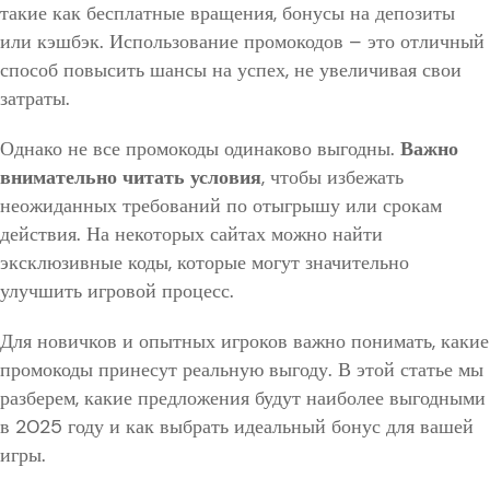
такие как бесплатные вращения, бонусы на депозиты
или кэшбэк. Использование промокодов – это отличный
способ повысить шансы на успех, не увеличивая свои
затраты.
Однако не все промокоды одинаково выгодны.
Важно
, чтобы избежать
внимательно читать условия
неожиданных требований по отыгрышу или срокам
действия. На некоторых сайтах можно найти
эксклюзивные коды, которые могут значительно
улучшить игровой процесс.
Для новичков и опытных игроков важно понимать, какие
промокоды принесут реальную выгоду. В этой статье мы
разберем, какие предложения будут наиболее выгодными
в 2025 году и как выбрать идеальный бонус для вашей
игры.