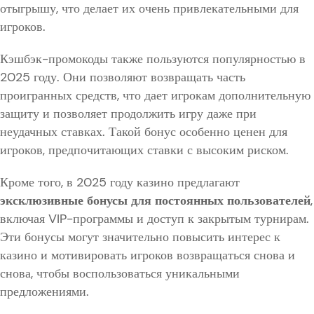
отыгрышу, что делает их очень привлекательными для
игроков.
Кэшбэк-промокоды также пользуются популярностью в
2025 году. Они позволяют возвращать часть
проигранных средств, что дает игрокам дополнительную
защиту и позволяет продолжить игру даже при
неудачных ставках. Такой бонус особенно ценен для
игроков, предпочитающих ставки с высоким риском.
Кроме того, в 2025 году казино предлагают
,
эксклюзивные бонусы для постоянных пользователей
включая VIP-программы и доступ к закрытым турнирам.
Эти бонусы могут значительно повысить интерес к
казино и мотивировать игроков возвращаться снова и
снова, чтобы воспользоваться уникальными
предложениями.