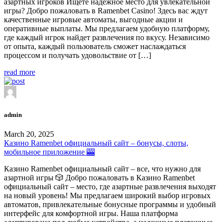
азартных игроков Ищете надежное место для увлекательной
игры? Добро пожаловать в Ramenbet Casino! Здесь вас ждут
качественные игровые автоматы, выгодные акции и
оперативные выплаты. Мы предлагаем удобную платформу,
где каждый игрок найдет развлечения по вкусу. Независимо
от опыта, каждый пользователь сможет наслаждаться
процессом и получать удовольствие от […]
read more
admin
March 20, 2025
Казино Ramenbet официальный сайт – бонусы, слоты,
мобильное приложение 🎰
Казино Ramenbet официальный сайт – все, что нужно для
азартной игры 🎲 Добро пожаловать в Казино Ramenbet
официальный сайт – место, где азартные развлечения выходят
на новый уровень! Мы предлагаем широкий выбор игровых
автоматов, привлекательные бонусные программы и удобный
интерфейс для комфортной игры. Наша платформа