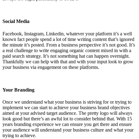
Social Media
Facebook, Instagram, Linkedin, whatever your platform it’s a well
known fact people spend a lot of time writing content that’s ignored
the minute it’s posted. From a business perspective it’s not good. It’s
a real challenge to write engaging organic content mixed in with a
paid search strategy. It’s not something hat can happen overnight.
Thankfully we can help with that and with your input look to grow
your business via engagement on these platforms.
Your Branding
Once we understand what your business is striving for or trying to
implement we can start to achieve your business brand objectives
aimed at your advised target audience. The pretty logo will always
look good but there’s an awful lot to consider behind that. With 15
years branding experience we can ensure you get there and ensure
your audience will understand your business culture and what your
trying to achieve.