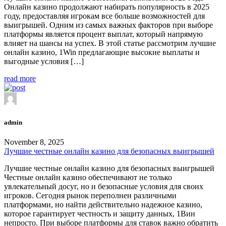
Онлайн казино продолжают набирать популярность в 2025
году, предоставляя игрокам все больше возможностей для
выигрышей. Одним из самых важных факторов при выборе
платформы является процент выплат, который напрямую
влияет на шансы на успех. В этой статье рассмотрим лучшие
онлайн казино, 1Win предлагающие высокие выплаты и
выгодные условия […]
read more
admin
November 8, 2025
Лучшие честные онлайн казино для безопасных выигрышей
Лучшие честные онлайн казино для безопасных выигрышей
Честные онлайн казино обеспечивают не только
увлекательный досуг, но и безопасные условия для своих
игроков. Сегодня рынок переполнен различными
платформами, но найти действительно надежное казино,
которое гарантирует честность и защиту данных, 1Вин
непросто. При выборе платформы для ставок важно обратить