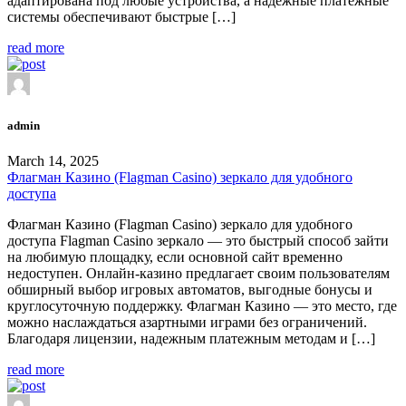
адаптирована под любые устройства, а надежные платежные
системы обеспечивают быстрые […]
read more
admin
March 14, 2025
Флагман Казино (Flagman Casino) зеркало для удобного
доступа
Флагман Казино (Flagman Casino) зеркало для удобного
доступа Flagman Casino зеркало — это быстрый способ зайти
на любимую площадку, если основной сайт временно
недоступен. Онлайн-казино предлагает своим пользователям
обширный выбор игровых автоматов, выгодные бонусы и
круглосуточную поддержку. Флагман Казино — это место, где
можно наслаждаться азартными играми без ограничений.
Благодаря лицензии, надежным платежным методам и […]
read more