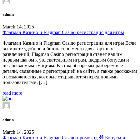
admin
March 14, 2025
Флагман Казино и Flagman Casino регистрация для игры
Флагман Казино и Flagman Casino регистрация для игры Если
вы ищете удобное и безопасное место для азартных
развлечений, Flagman Casino регистрация станет вашим
первым шагом к увлекательным играм, щедрым бонусам и
незабываемым эмоциям. В этом обзоре мы разберем все
детали, связанные с регистрацией на сайте, а также расскажем
о возможностях, которые открываются перед новыми
пользователями. […]
read more
admin
March 14, 2025
Флагман Казино и Flagman Casino промокод 🎁 Бонусы и