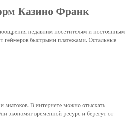
форм Казино Франк
поощрения недавним посетителям и постоянным
ут геймеров быстрыми платежами. Остальные
 знатоков. В интернете можно отыскать
ни экономят временной ресурс и берегут от