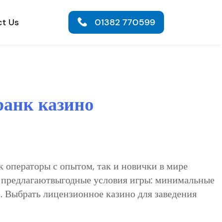
t Us
01382 770599
анк казино
 операторы с опытом, так и новички в мире
предлагаютвыгодные условия игры: минимальные
. Выбрать лицензионное казино для заведения