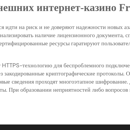
ешних интернет-казино Fra
ся идти на риск и не доверяют надежности новых аз
нализировать наличие лицензионного документа, с
Сертифицированные ресурсы гаратируют пользовате
т HTTPS-технологию для беспроблемного подключе
рез закодированные криптографические протоколы. 
овые сведения проходят многоэтапное шифрование.
ы. При образовании неприятностей либо вопросов 