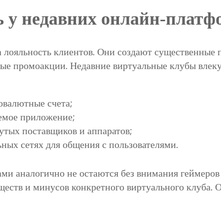
ь у недавних онлайн-плат
лояльность клиентов. Они создают существенные 
ные промоакции. Недавние виртуальные клубы влек
овалютные счета;
аемое приложение;
утых поставщиков и аппаратов;
ных сетях для общения с пользователями.
 аналогично не остаются без внимания геймеров и
еств и минусов конкретного виртуального клуба. О