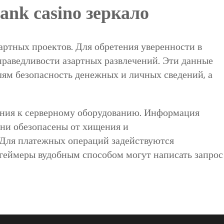
nk casino зеркало
артных проектов. Для обретения уверенности в
праведливости азартных развлечений. Эти данные
лям безопасность денежных и личных сведений, а
ния к серверному оборудованию. Информация
Они обезопасены от хищения и
 Для платежных операций задействуются
геймеры вудобным способом могут написать запрос