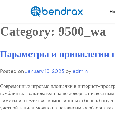
H
Skip
Bendrax
Category:
9500_wa
to
content
Параметры и привилегии 
Posted on
January 13, 2025
by
admin
Современные игровые площадки в интернет-простра
гэмблинга. Пользователи чаще доверяют известным
лимиты и отсутствие комиссионных сборов, бонусн
учетной записи можно на независимых обзорниках.