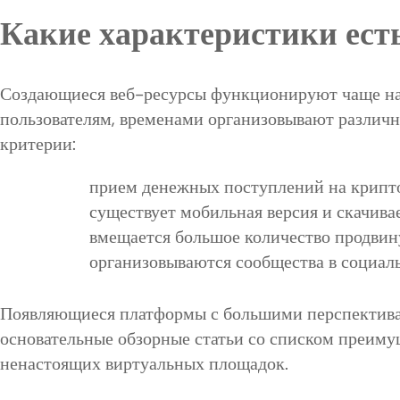
Какие характеристики ест
Создающиеся веб-ресурсы функционируют чаще на 
пользователям, временами организовывают различ
критерии:
прием денежных поступлений на крипт
существует мобильная версия и скачив
вмещается большое количество продвин
организовываются сообщества в социаль
Появляющиеся платформы с большими перспективами
основательные обзорные статьи со списком преимущ
ненастоящих виртуальных площадок.