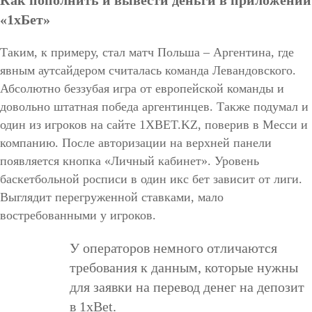
Как пополнить и вывести деньги в приложении
«1хБет»
Таким, к примеру, стал матч Польша – Аргентина, где
явным аутсайдером считалась команда Левандовского.
Абсолютно беззубая игра от европейской команды и
довольно штатная победа аргентинцев. Также подумал и
один из игроков на сайте 1XBET.KZ, поверив в Месси и
компанию. После авторизации на верхней панели
появляется кнопка «Личный кабинет». Уровень
баскетбольной росписи в один икс бет зависит от лиги.
Выглядит перегруженной ставками, мало
востребованными у игроков.
У операторов немного отличаются
требования к данным, которые нужны
для заявки на перевод денег на депозит
в 1xBet.