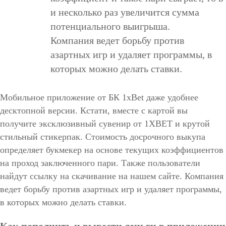
и несколько раз увеличится сумма
потенциального выигрыша.
Компания ведет борьбу против
азартных игр и удаляет программы, в
которых можно делать ставки.
Мобильное приложение от БК 1хBet даже удобнее
десктопной версии. Кстати, вместе с картой вы
получите эксклюзивный сувенир от 1XBET и крутой
стильный стикерпак. Стоимость досрочного выкупа
определяет букмекер на основе текущих коэффициентов
на проход заключенного пари. Также пользователи
найдут ссылку на скачивание на нашем сайте. Компания
ведет борьбу против азартных игр и удаляет программы,
в которых можно делать ставки.