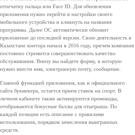
отпечатку пальца или Face ID. Для обновления
приложения нужно перейти в настройки своего
мобильного устройства и кликнуть на название
программы. Далее ОС автоматически обновит
приложение до последней версии. Свою деятельность в
Казахстане контора начала в 2016 году, причем компания
постоянно стремится совершенствовать качество
обслуживания. Внизу вы найдете форму, в которую
нужно ввести имя, электронную почту, сообщение.
Главной функцией приложения, как и официального
сайта букмекера, остается прием ставок на спорт. В
личном кабинете также активируются промокоды,
отображаются бонусные баллы для отыгрыша. По
каждой позиции есть описание с правилами
использования, порядком зачисления выигранных
средств.