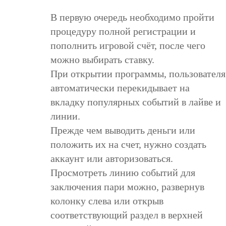
В первую очередь необходимо пройти
процедуру полной регистрации и
пополнить игровой счёт, после чего
можно выбирать ставку.
При открытии программы, пользователя
автоматически перекидывает на
вкладку популярных событий в лайве и
линии.
Прежде чем выводить деньги или
положить их на счет, нужно создать
аккаунт или авторизоваться.
Просмотреть линию событий для
заключения пари можно, развернув
колонку слева или открыв
соответствующий раздел в верхней