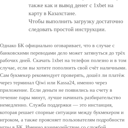
также как и вывод денег с 1xbet на
карту в Казахстане.
Чтобы выполнить загрузку достаточно
следовать простой инструкции.
Однако БК официально оговаривает, что в случае с
банковскими переводами дело может затянуться до трёх
рабочих дней. Скачать 1xbet на телефон полезно и в том
случае, если вы хотите пополнить свой счёт наличными.
Сам букмекер рекомендует проверять, дошёл ли платёж
через терминал Qiwi или Kassa24, именно через
приложение. Если деньги не появились на счету в
течение пары минут, лучше начинать разбирательство
немедленно. Служба поддержки — это инстанция,
которая решает спорные ситуации между букмекером и
игроком, а также проясняет пользователям подробности
игры в БК. Именно взаимодействие со службой