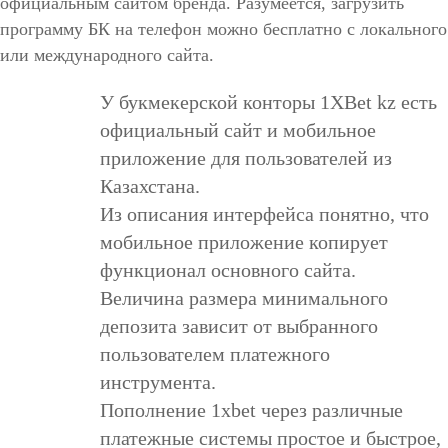
официальным сайтом бренда. Разумеется, загрузить
программу БК на телефон можно бесплатно с локального
или международного сайта.
У букмекерской конторы 1XBet kz есть
официальный сайт и мобильное
приложение для пользователей из
Казахстана.
Из описания интерфейса понятно, что
мобильное приложение копирует
функционал основного сайта.
Величина размера минимального
депозита зависит от выбранного
пользователем платежного
инструмента.
Пополнение 1xbet через различные
платежные системы простое и быстрое,