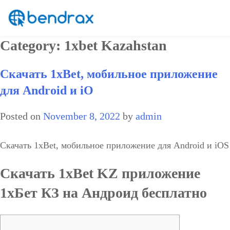
Skip
Category:
1xbet Kazahstan
Bendrax
to
content
Скачать 1xBet, мобильное приложение
для Android и iO
Posted on
November 8, 2022
by
admin
Скачать 1xBet, мобильное приложение для Android и iOS
Скачать 1xBet KZ приложение
1хБет КЗ на Андроид бесплатно