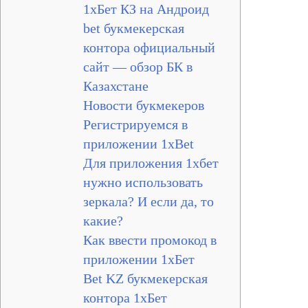
1хБет КЗ на Андроид
bet букмекерская
контора официальный
сайт — обзор БК в
Казахстане
Новости букмекеров
Регистрируемся в
приложении 1хBet
Для приложения 1xбет
нужно использовать
зеркала? И если да, то
какие?
Как ввести промокод в
приложении 1хБет
Bet KZ букмекерская
контора 1хБет