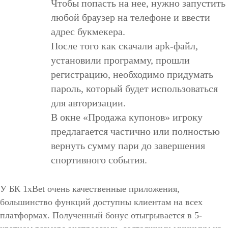
Чтобы попасть на нее, нужно запустить
любой браузер на телефоне и ввести
адрес букмекера.
После того как скачали apk-файл,
установили программу, прошли
регистрацию, необходимо придумать
пароль, который будет использоваться
для авторизации.
В окне «Продажа купонов» игроку
предлагается частично или полностью
вернуть сумму пари до завершения
спортивного события.
У БК 1xBet очень качественные приложения,
большинство функций доступны клиентам на всех
платформах. Полученный бонус отыгрывается в 5-