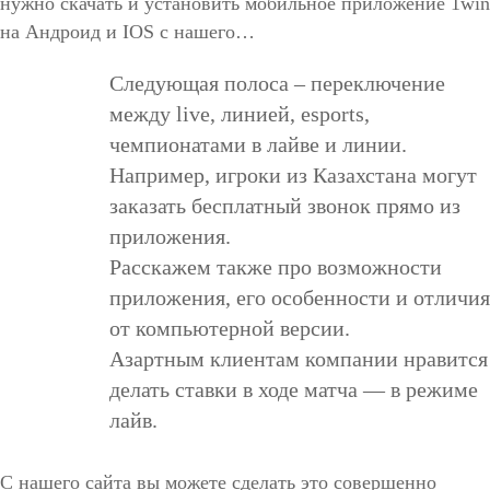
нужно скачать и установить мобильное приложение 1win
на Андроид и IOS с нашего…
Следующая полоса – переключение
между live, линией, esports,
чемпионатами в лайве и линии.
Например, игроки из Казахстана могут
заказать бесплатный звонок прямо из
приложения.
Расскажем также про возможности
приложения, его особенности и отличия
от компьютерной версии.
Азартным клиентам компании нравится
делать ставки в ходе матча — в режиме
лайв.
С нашего сайта вы можете сделать это совершенно