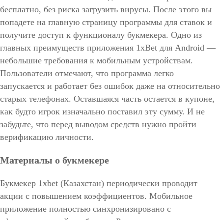
бесплатно, без риска загрузить вирусы. После этого вы
попадете на главную страницу программы для ставок и
получите доступ к функционалу букмекера. Одно из
главных преимуществ приложения 1xBet для Android —
небольшие требования к мобильным устройствам.
Пользователи отмечают, что программа легко
запускается и работает без ошибок даже на относительно
старых телефонах. Оставшаяся часть остается в купоне,
как будто игрок изначально поставил эту сумму. И не
забудьте, что перед выводом средств нужно пройти
верификацию личности.
Материалы о букмекере
Букмекер 1xbet (Казахстан) периодически проводит
акции с повышением коэффициентов. Мобильное
приложение полностью синхронизировано с