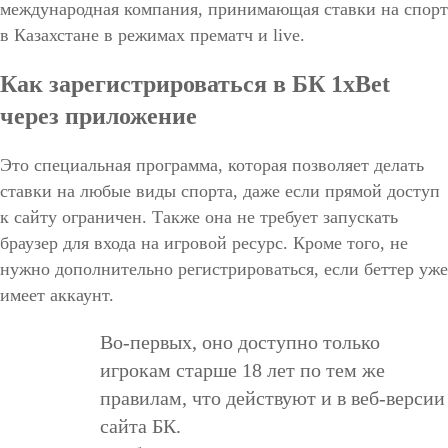
международная компания, принимающая ставки на спорт
в Казахстане в режимах прематч и live.
Как зарегистрироваться в БК 1xBet
через приложение
Это специальная программа, которая позволяет делать
ставки на любые виды спорта, даже если прямой доступ
к сайту ограничен. Также она не требует запускать
браузер для входа на игровой ресурс. Кроме того, не
нужно дополнительно регистрироваться, если беттер уже
имеет аккаунт.
Во-первых, оно доступно только
игрокам старше 18 лет по тем же
правилам, что действуют и в веб-версии
сайта БК.