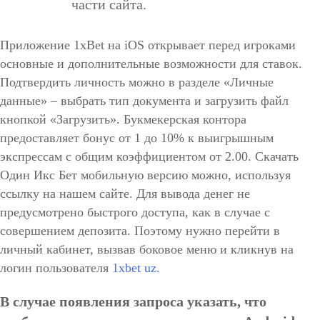
части сайта.
Приложение 1xBet на iOS открывает перед игроками
основные и дополнительные возможности для ставок.
Подтвердить личность можно в разделе «Личные
данные» – выбрать тип документа и загрузить файл
кнопкой «Загрузить». Букмекерская контора
предоставляет бонус от 1 до 10% к выигрышным
экспрессам с общим коэффициентом от 2.00. Скачать
Один Икс Бет мобильную версию можно, используя
ссылку на нашем сайте. Для вывода денег не
предусмотрено быстрого доступа, как в случае с
совершением депозита. Поэтому нужно перейти в
личный кабинет, вызвав боковое меню и кликнув на
логин пользователя
1xbet uz
.
В случае появления запроса указать, что